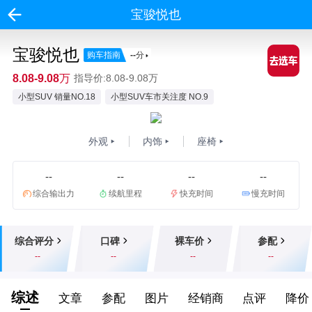
宝骏悦也
宝骏悦也
购车指南
--
分
8.08-9.08万
指导价:8.08-9.08万
小型SUV 销量NO.18
小型SUV车市关注度 NO.9
外观
内饰
座椅
--
--
--
--
综合输出力
续航里程
快充时间
慢充时间
综合评分
口碑
裸车价
参配
--
--
--
--
综述
文章
参配
图片
经销商
点评
降价