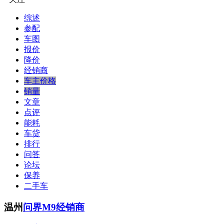
综述
参配
车图
报价
降价
经销商
车主价格
销量
文章
点评
能耗
车贷
排行
问答
论坛
保养
二手车
温州
问界M9经销商