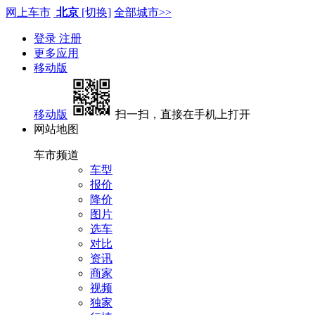
网上车市
北京
[切换]
全部城市>>
登录
注册
更多应用
移动版
移动版
扫一扫，直接在手机上打开
网站地图
车市频道
车型
报价
降价
图片
选车
对比
资讯
商家
视频
独家