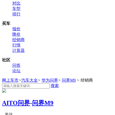
对比
车型
排行
买车
报价
降价
经销商
行情
计算器
社区
问答
论坛
网上车市
>
汽车大全
>
华为问界
>
问界M9
>
经销商
搜索
AITO问界
-
问界M9
关注