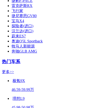
捷豹F-PACE
雷克萨斯RX
飞行家
捷尼赛思GV80
宝马X4
探险者(进口)
汉兰达(进口)
蔚来ES7
奥迪Q5L Sportback
牧马人新能源
奔驰GLB AMG
热门车系
更多>>
极氪9X
46.59-59.99万
理想L9
45.98-50.98万