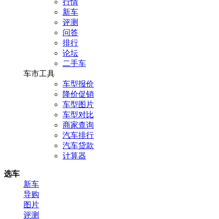
行情
新车
评测
问答
排行
论坛
二手车
车市工具
车型报价
降价促销
车型图片
车型对比
商家查询
汽车排行
汽车贷款
计算器
选车
新车
导购
图片
评测