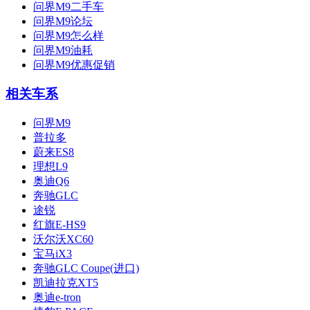
问界M9二手车
问界M9论坛
问界M9怎么样
问界M9油耗
问界M9优惠促销
相关车系
问界M9
普拉多
蔚来ES8
理想L9
奥迪Q6
奔驰GLC
途锐
红旗E-HS9
沃尔沃XC60
宝马iX3
奔驰GLC Coupe(进口)
凯迪拉克XT5
奥迪e-tron