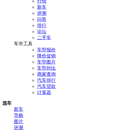
行情
新车
评测
问答
排行
论坛
二手车
车市工具
车型报价
降价促销
车型图片
车型对比
商家查询
汽车排行
汽车贷款
计算器
选车
新车
导购
图片
评测