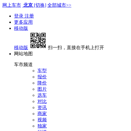
网上车市
北京
[切换]
全部城市>>
登录
注册
更多应用
移动版
移动版
扫一扫，直接在手机上打开
网站地图
车市频道
车型
报价
降价
图片
选车
对比
资讯
商家
视频
独家