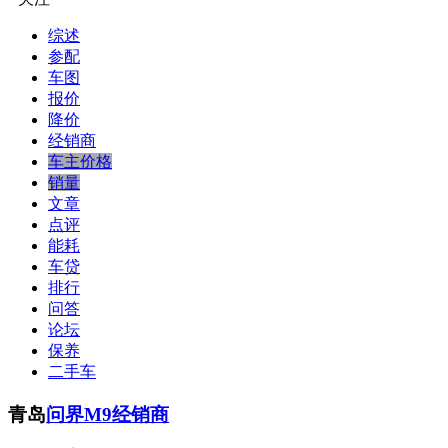
综述
参配
车图
报价
降价
经销商
车主价格
销量
文章
点评
能耗
车贷
排行
问答
论坛
保养
二手车
青岛
问界M9经销商