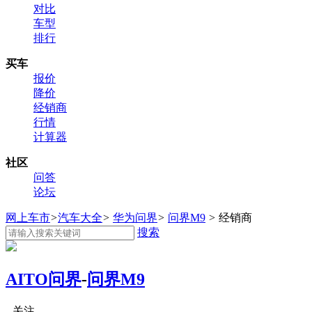
对比
车型
排行
买车
报价
降价
经销商
行情
计算器
社区
问答
论坛
网上车市
>
汽车大全
>
华为问界
>
问界M9
>
经销商
搜索
AITO问界
-
问界M9
关注