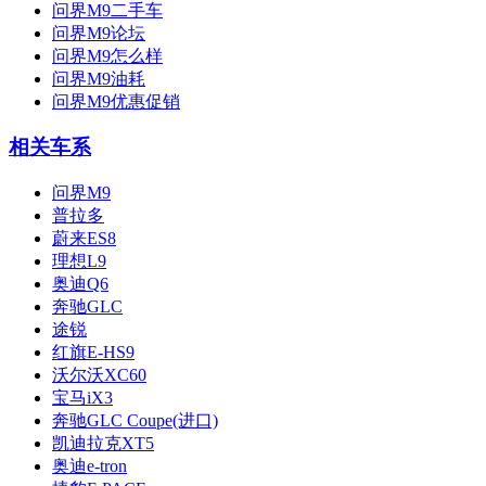
问界M9二手车
问界M9论坛
问界M9怎么样
问界M9油耗
问界M9优惠促销
相关车系
问界M9
普拉多
蔚来ES8
理想L9
奥迪Q6
奔驰GLC
途锐
红旗E-HS9
沃尔沃XC60
宝马iX3
奔驰GLC Coupe(进口)
凯迪拉克XT5
奥迪e-tron