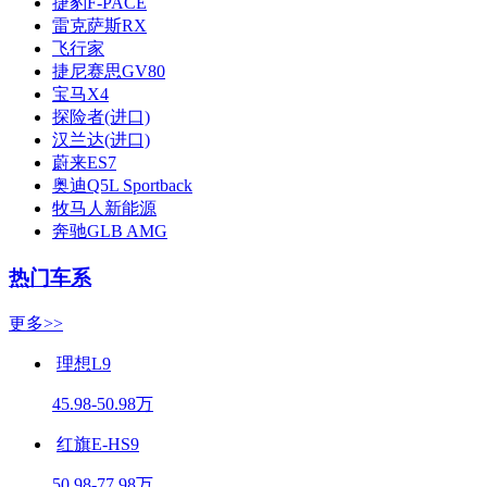
捷豹F-PACE
雷克萨斯RX
飞行家
捷尼赛思GV80
宝马X4
探险者(进口)
汉兰达(进口)
蔚来ES7
奥迪Q5L Sportback
牧马人新能源
奔驰GLB AMG
热门车系
更多>>
理想L9
45.98-50.98万
红旗E-HS9
50.98-77.98万