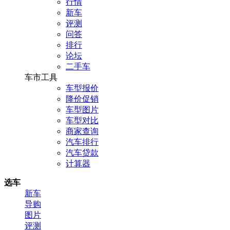
行情
新车
评测
问答
排行
论坛
二手车
车市工具
车型报价
降价促销
车型图片
车型对比
商家查询
汽车排行
汽车贷款
计算器
选车
新车
导购
图片
评测