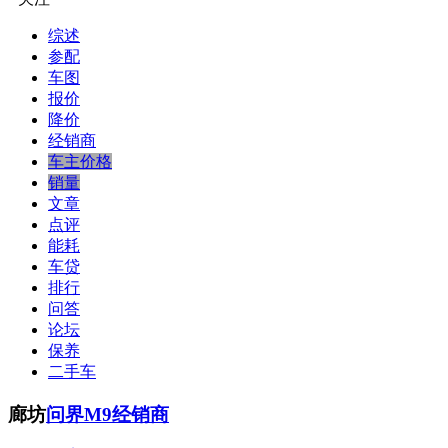
综述
参配
车图
报价
降价
经销商
车主价格
销量
文章
点评
能耗
车贷
排行
问答
论坛
保养
二手车
廊坊
问界M9经销商