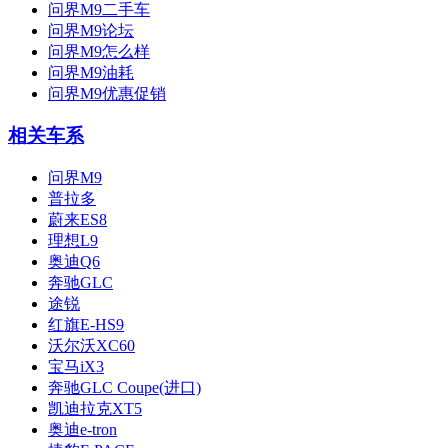
问界M9二手车
问界M9论坛
问界M9怎么样
问界M9油耗
问界M9优惠促销
相关车系
问界M9
普拉多
蔚来ES8
理想L9
奥迪Q6
奔驰GLC
途锐
红旗E-HS9
沃尔沃XC60
宝马iX3
奔驰GLC Coupe(进口)
凯迪拉克XT5
奥迪e-tron