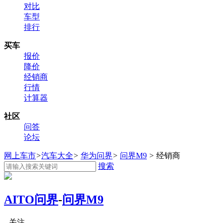
对比
车型
排行
买车
报价
降价
经销商
行情
计算器
社区
问答
论坛
网上车市
>
汽车大全
>
华为问界
>
问界M9
>
经销商
搜索
AITO问界
-
问界M9
关注