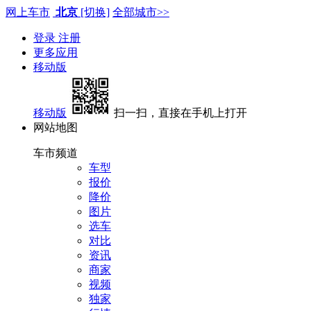
网上车市
北京
[切换]
全部城市>>
登录
注册
更多应用
移动版
移动版
扫一扫，直接在手机上打开
网站地图
车市频道
车型
报价
降价
图片
选车
对比
资讯
商家
视频
独家