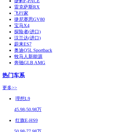
捷豹F-PACE
雷克萨斯RX
飞行家
捷尼赛思GV80
宝马X4
探险者(进口)
汉兰达(进口)
蔚来ES7
奥迪Q5L Sportback
牧马人新能源
奔驰GLB AMG
热门车系
更多>>
理想L9
45.98-50.98万
红旗E-HS9
50.98-77.98万