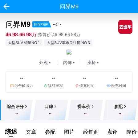
问界M9
问界M9
购车指南
--
分
46.98-66.98万
指导价:46.98-66.98万
大型SUV 销量NO.1
大型SUV车市关注度 NO.3
外观
内饰
座椅
--
--
--
--
综合输出力
续航里程
快充时间
慢充时间
综合评分
口碑
裸车价
参配
--
--
--
--
综述
文章
参配
图片
经销商
点评
降价