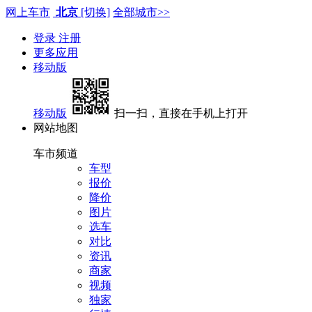
网上车市
北京
[切换]
全部城市>>
登录
注册
更多应用
移动版
移动版
扫一扫，直接在手机上打开
网站地图
车市频道
车型
报价
降价
图片
选车
对比
资讯
商家
视频
独家