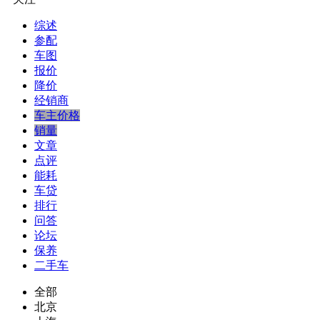
综述
参配
车图
报价
降价
经销商
车主价格
销量
文章
点评
能耗
车贷
排行
问答
论坛
保养
二手车
全部
北京