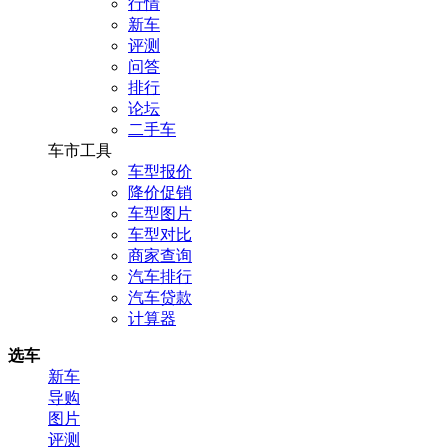
行情
新车
评测
问答
排行
论坛
二手车
车市工具
车型报价
降价促销
车型图片
车型对比
商家查询
汽车排行
汽车贷款
计算器
选车
新车
导购
图片
评测