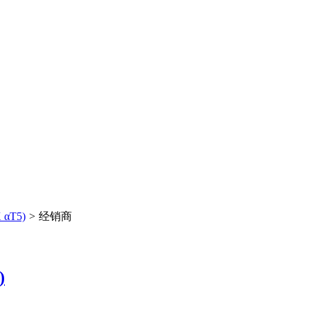
αT5)
>
经销商
)