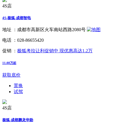
4S店
4S-极狐-成都智电
地址 ：
成都市高新区火车南站西路2080号
电话 ：
028-86655420
促销 ：
极狐考拉让利促销中 现优惠高达1.2万
11.08万起
获取底价
置换
试驾
4S店
极狐-成都鹏龙华勋