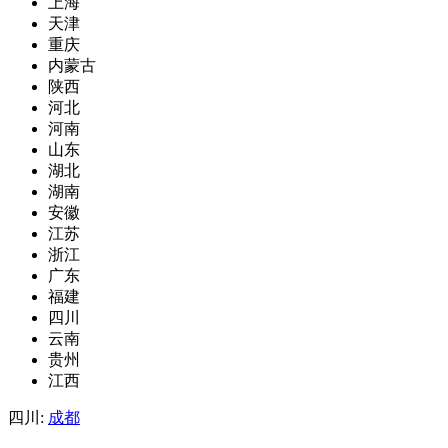
上海
天津
重庆
内蒙古
陕西
河北
河南
山东
湖北
湖南
安徽
江苏
浙江
广东
福建
四川
云南
贵州
江西
四川:
成都