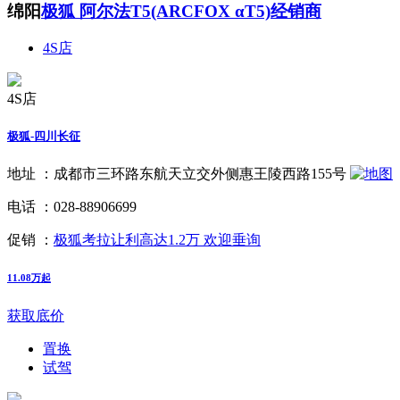
绵阳
极狐 阿尔法T5(ARCFOX αT5)经销商
4S店
4S店
极狐-四川长征
地址 ：
成都市三环路东航天立交外侧惠王陵西路155号
电话 ：
028-88906699
促销 ：
极狐考拉让利高达1.2万 欢迎垂询
11.08万起
获取底价
置换
试驾