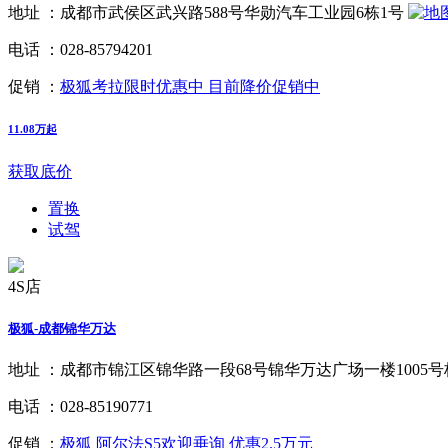
地址 ：
成都市武侯区武兴路588号华勋汽车工业园6栋1号
电话 ：
028-85794201
促销 ：
极狐考拉限时优惠中 目前降价促销中
11.08万起
获取底价
置换
试驾
4S店
极狐-成都锦华万达
地址 ：
成都市锦江区锦华路一段68号锦华万达广场一楼1005
电话 ：
028-85190771
促销 ：
极狐 阿尔法S5欢迎垂询 优惠2.5万元