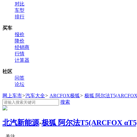
对比
车型
排行
买车
报价
降价
经销商
行情
计算器
社区
问答
论坛
网上车市
>
汽车大全
>
ARCFOX极狐
>
极狐 阿尔法T5(ARCFOX 
搜索
北汽新能源
-
极狐 阿尔法T5(ARCFOX αT5
关注