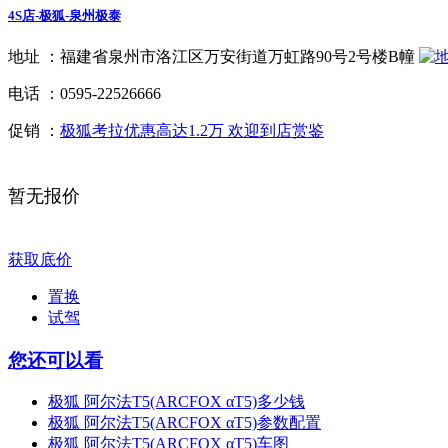
4S店-极狐-泉州极泰
地址 ：
福建省泉州市洛江区万安街道万虹路90号2号楼B幢
电话 ：
0595-22526666
促销 ：
极狐考拉优惠高达1.2万 欢迎到店赏鉴
暂无报价
获取底价
置换
试驾
您还可以看
极狐 阿尔法T5(ARCFOX αT5)多少钱
极狐 阿尔法T5(ARCFOX αT5)参数配置
极狐 阿尔法T5(ARCFOX αT5)车图