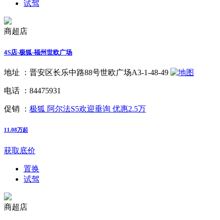
试驾
商超店
4S店-极狐-福州世欧广场
地址 ：
晋安区长乐中路88号世欧广场A3-1-48-49
电话 ：
84475931
促销 ：
极狐 阿尔法S5欢迎垂询 优惠2.5万
11.08万起
获取底价
置换
试驾
商超店