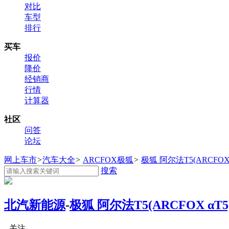
对比
车型
排行
买车
报价
降价
经销商
行情
计算器
社区
问答
论坛
网上车市
>
汽车大全
>
ARCFOX极狐
>
极狐 阿尔法T5(ARCFOX 
搜索
北汽新能源
-
极狐 阿尔法T5(ARCFOX αT5
关注