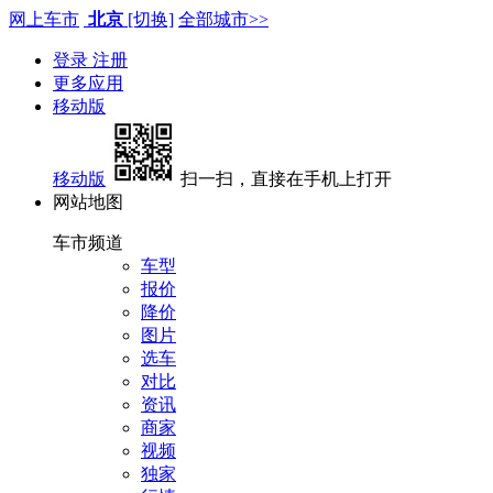
网上车市
北京
[切换]
全部城市>>
登录
注册
更多应用
移动版
移动版
扫一扫，直接在手机上打开
网站地图
车市频道
车型
报价
降价
图片
选车
对比
资讯
商家
视频
独家