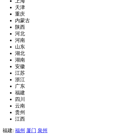
上海
天津
重庆
内蒙古
陕西
河北
河南
山东
湖北
湖南
安徽
江苏
浙江
广东
福建
四川
云南
贵州
江西
福建:
福州
厦门
泉州