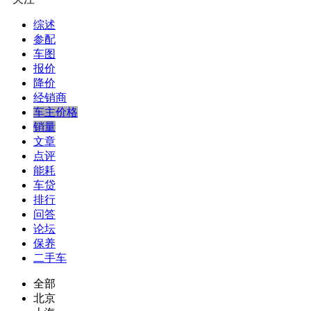
综述
参配
车图
报价
降价
经销商
车主价格
销量
文章
点评
能耗
车贷
排行
问答
论坛
保养
二手车
全部
北京