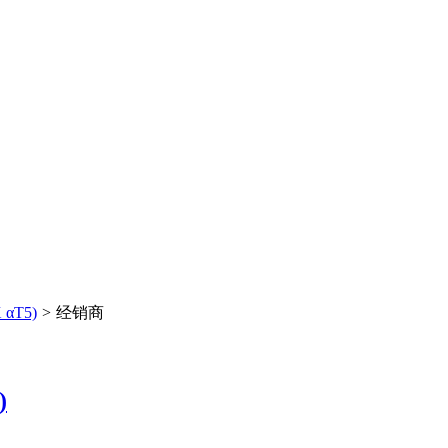
αT5)
>
经销商
)