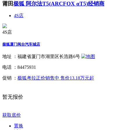
莆田
极狐 阿尔法T5(ARCFOX αT5)经销商
4S店
4S店
极狐厦门闽台汽车城店
地址 ：
福建省厦门市湖里区长浩路6号
电话 ：
84475931
促销 ：
极狐考拉正价销售中 售价13.18万元起
暂无报价
获取底价
置换