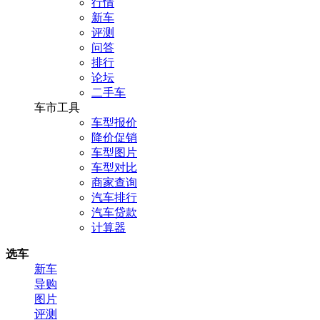
行情
新车
评测
问答
排行
论坛
二手车
车市工具
车型报价
降价促销
车型图片
车型对比
商家查询
汽车排行
汽车贷款
计算器
选车
新车
导购
图片
评测