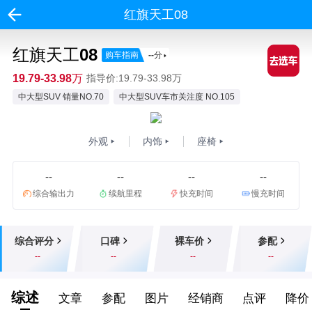
红旗天工08
红旗天工08
购车指南
--
分
19.79-33.98万
指导价:19.79-33.98万
中大型SUV 销量NO.70
中大型SUV车市关注度 NO.105
外观
内饰
座椅
--
--
--
--
综合输出力
续航里程
快充时间
慢充时间
综合评分
口碑
裸车价
参配
--
--
--
--
综述
文章
参配
图片
经销商
点评
降价