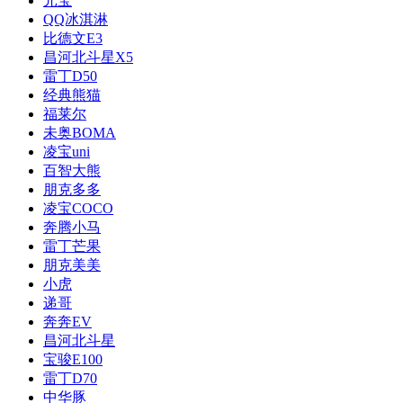
元宝
QQ冰淇淋
比德文E3
昌河北斗星X5
雷丁D50
经典熊猫
福莱尔
未奥BOMA
凌宝uni
百智大熊
朋克多多
凌宝COCO
奔腾小马
雷丁芒果
朋克美美
小虎
递哥
奔奔EV
昌河北斗星
宝骏E100
雷丁D70
中华豚