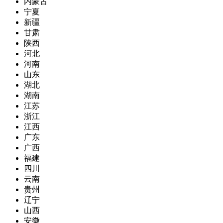
内蒙古
宁夏
新疆
甘肃
陕西
河北
河南
山东
湖北
湖南
江苏
浙江
江西
广东
广西
福建
四川
云南
贵州
辽宁
山西
安徽