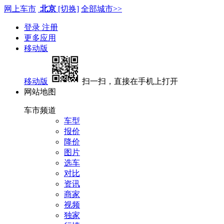
网上车市
北京
[切换]
全部城市>>
登录
注册
更多应用
移动版
移动版
扫一扫，直接在手机上打开
网站地图
车市频道
车型
报价
降价
图片
选车
对比
资讯
商家
视频
独家