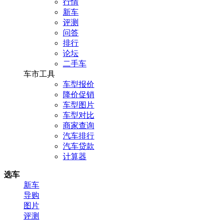
行情
新车
评测
问答
排行
论坛
二手车
车市工具
车型报价
降价促销
车型图片
车型对比
商家查询
汽车排行
汽车贷款
计算器
选车
新车
导购
图片
评测