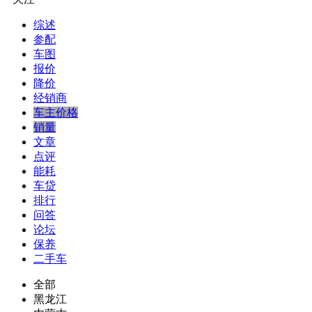
综述
参配
车图
报价
降价
经销商
车主价格
销量
文章
点评
能耗
车贷
排行
问答
论坛
保养
二手车
全部
黑龙江