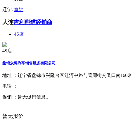
辽宁:
盘锦
大连
吉利熊猫经销商
4S店
4S店
盘锦众科汽车销售服务有限公司
地址 ：
辽宁省盘锦市兴隆台区辽河中路与管廊街交叉口南160
电话 ：
促销 ：
暂无促销信息..
暂无报价