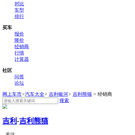
对比
车型
排行
买车
报价
降价
经销商
行情
计算器
社区
问答
论坛
网上车市
>
汽车大全
>
吉利银河
>
吉利熊猫
>
经销商
搜索
吉利
-
吉利熊猫
关注