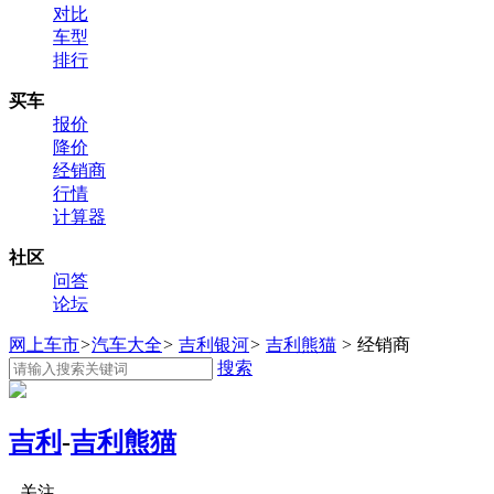
对比
车型
排行
买车
报价
降价
经销商
行情
计算器
社区
问答
论坛
网上车市
>
汽车大全
>
吉利银河
>
吉利熊猫
>
经销商
搜索
吉利
-
吉利熊猫
关注