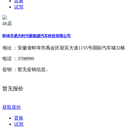
置换
试驾
4S店
蚌埠市易为时代新能源汽车科技有限公司
地址 ：
安徽省蚌埠市禹会区迎宾大道1155号国际汽车城32栋
电话 ：
3708999
促销 ：
暂无促销信息..
暂无报价
获取底价
置换
试驾