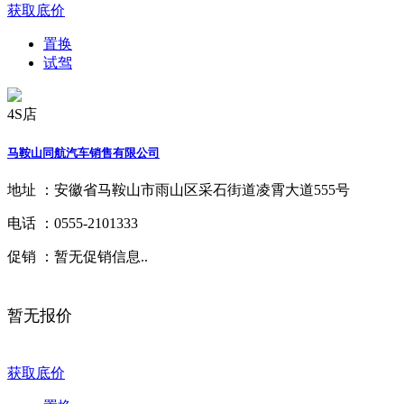
获取底价
置换
试驾
4S店
马鞍山同航汽车销售有限公司
地址 ：
安徽省马鞍山市雨山区采石街道凌霄大道555号
电话 ：
0555-2101333
促销 ：
暂无促销信息..
暂无报价
获取底价