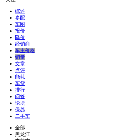
综述
参配
车图
报价
降价
经销商
车主价格
销量
文章
点评
能耗
车贷
排行
问答
论坛
保养
二手车
全部
黑龙江