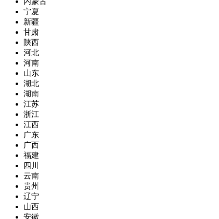
内蒙古
宁夏
新疆
甘肃
陕西
河北
河南
山东
湖北
湖南
江苏
浙江
江西
广东
广西
福建
四川
云南
贵州
辽宁
山西
安徽