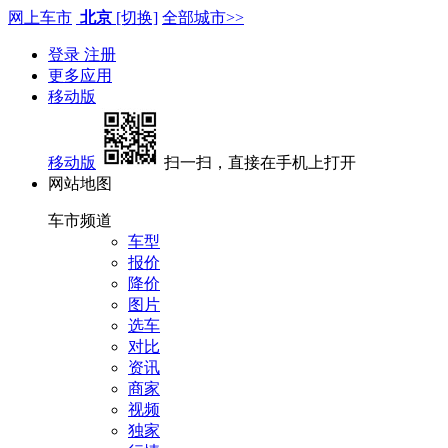
网上车市
北京
[切换]
全部城市>>
登录
注册
更多应用
移动版
移动版
扫一扫，直接在手机上打开
网站地图
车市频道
车型
报价
降价
图片
选车
对比
资讯
商家
视频
独家