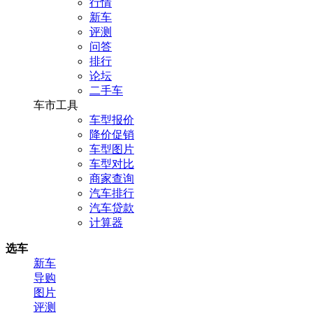
行情
新车
评测
问答
排行
论坛
二手车
车市工具
车型报价
降价促销
车型图片
车型对比
商家查询
汽车排行
汽车贷款
计算器
选车
新车
导购
图片
评测