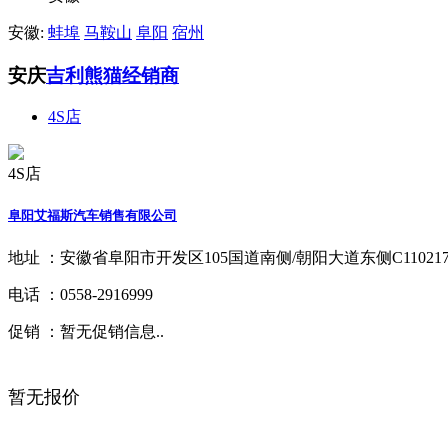
安徽:
蚌埠
马鞍山
阜阳
宿州
安庆
吉利熊猫经销商
4S店
4S店
阜阳艾福斯汽车销售有限公司
地址 ：
安徽省阜阳市开发区105国道南侧/朝阳大道东侧C11021
电话 ：
0558-2916999
促销 ：
暂无促销信息..
暂无报价