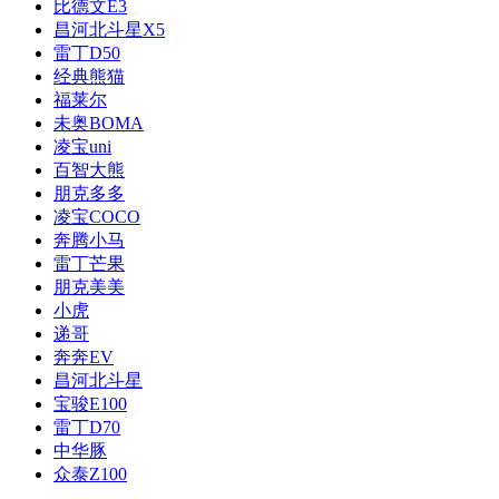
比德文E3
昌河北斗星X5
雷丁D50
经典熊猫
福莱尔
未奥BOMA
凌宝uni
百智大熊
朋克多多
凌宝COCO
奔腾小马
雷丁芒果
朋克美美
小虎
递哥
奔奔EV
昌河北斗星
宝骏E100
雷丁D70
中华豚
众泰Z100