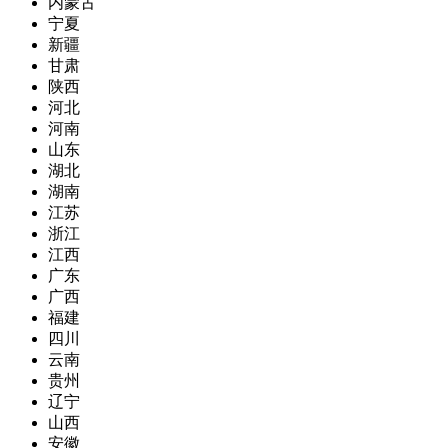
内蒙古
宁夏
新疆
甘肃
陕西
河北
河南
山东
湖北
湖南
江苏
浙江
江西
广东
广西
福建
四川
云南
贵州
辽宁
山西
安徽