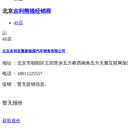
北京
吉利熊猫经销商
4S店
4S店
北京友邻友翼新能源汽车销售有限公司
地址 ：
北京市朝阳区王四营乡五方桥西南角五方天雅互联网加汽
电话 ：
18911225557
促销 ：
暂无促销信息..
暂无报价
获取底价