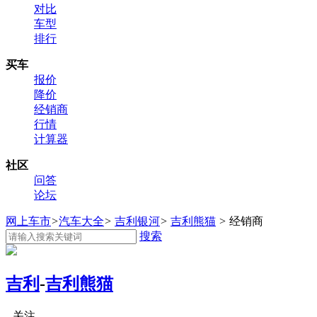
对比
车型
排行
买车
报价
降价
经销商
行情
计算器
社区
问答
论坛
网上车市
>
汽车大全
>
吉利银河
>
吉利熊猫
>
经销商
搜索
吉利
-
吉利熊猫
关注