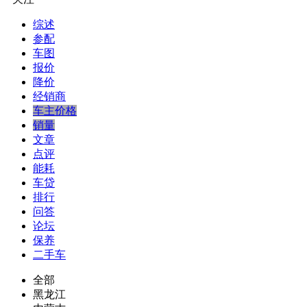
综述
参配
车图
报价
降价
经销商
车主价格
销量
文章
点评
能耗
车贷
排行
问答
论坛
保养
二手车
全部
黑龙江