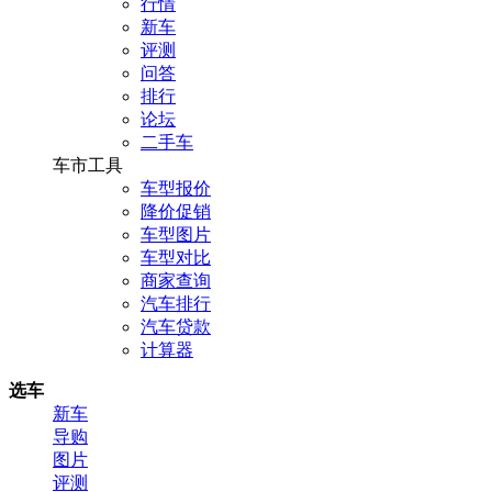
行情
新车
评测
问答
排行
论坛
二手车
车市工具
车型报价
降价促销
车型图片
车型对比
商家查询
汽车排行
汽车贷款
计算器
选车
新车
导购
图片
评测