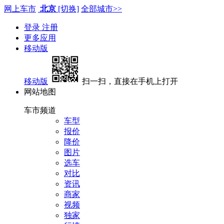
网上车市
北京
[切换]
全部城市>>
登录
注册
更多应用
移动版
移动版
扫一扫，直接在手机上打开
网站地图
车市频道
车型
报价
降价
图片
选车
对比
资讯
商家
视频
独家