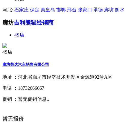
河北:
石家庄
保定
秦皇岛
邯郸
邢台
张家口
承德
廊坊
衡水
廊坊
吉利熊猫经销商
4S店
4S店
廊坊荣达汽车销售有限公司
地址 ：
河北省廊坊市经济技术开发区金源道92号A区
电话 ：
18732666667
促销 ：
暂无促销信息..
暂无报价