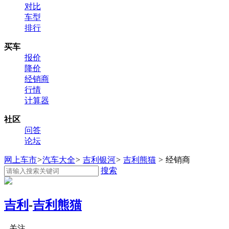
对比
车型
排行
买车
报价
降价
经销商
行情
计算器
社区
问答
论坛
网上车市
>
汽车大全
>
吉利银河
>
吉利熊猫
>
经销商
搜索
吉利
-
吉利熊猫
关注