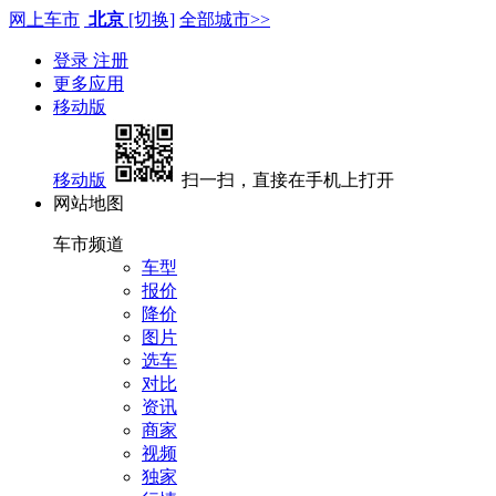
网上车市
北京
[切换]
全部城市>>
登录
注册
更多应用
移动版
移动版
扫一扫，直接在手机上打开
网站地图
车市频道
车型
报价
降价
图片
选车
对比
资讯
商家
视频
独家