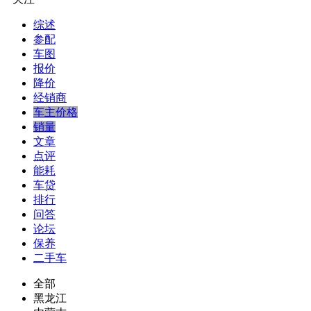
综述
参配
车图
报价
降价
经销商
车主价格
销量
文章
点评
能耗
车贷
排行
问答
论坛
保养
二手车
全部
黑龙江