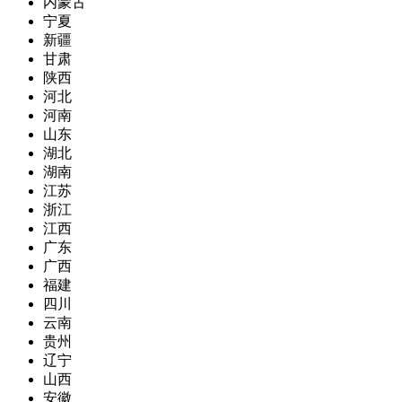
内蒙古
宁夏
新疆
甘肃
陕西
河北
河南
山东
湖北
湖南
江苏
浙江
江西
广东
广西
福建
四川
云南
贵州
辽宁
山西
安徽