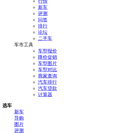
行情
新车
评测
问答
排行
论坛
二手车
车市工具
车型报价
降价促销
车型图片
车型对比
商家查询
汽车排行
汽车贷款
计算器
选车
新车
导购
图片
评测