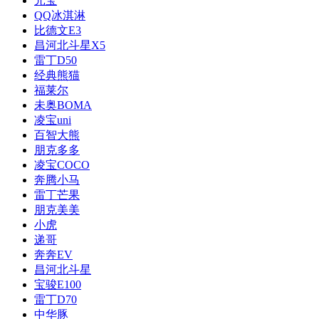
元宝
QQ冰淇淋
比德文E3
昌河北斗星X5
雷丁D50
经典熊猫
福莱尔
未奥BOMA
凌宝uni
百智大熊
朋克多多
凌宝COCO
奔腾小马
雷丁芒果
朋克美美
小虎
递哥
奔奔EV
昌河北斗星
宝骏E100
雷丁D70
中华豚