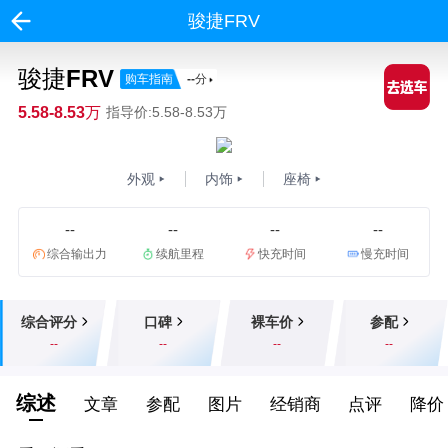
骏捷FRV
骏捷FRV
购车指南
--
分
5.58-8.53万
指导价:5.58-8.53万
外观
内饰
座椅
--
--
--
--
综合输出力
续航里程
快充时间
慢充时间
综合评分
口碑
裸车价
参配
--
--
--
--
综述
文章
参配
图片
经销商
点评
降价