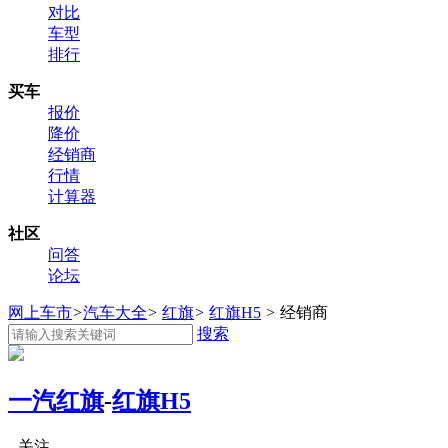
对比
车型
排行
买车
报价
降价
经销商
行情
计算器
社区
问答
论坛
网上车市
>
汽车大全
>
红旗
>
红旗H5
>
经销商
搜索
一汽红旗
-
红旗H5
关注