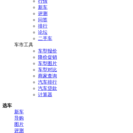
行情
新车
评测
问答
排行
论坛
二手车
车市工具
车型报价
降价促销
车型图片
车型对比
商家查询
汽车排行
汽车贷款
计算器
选车
新车
导购
图片
评测