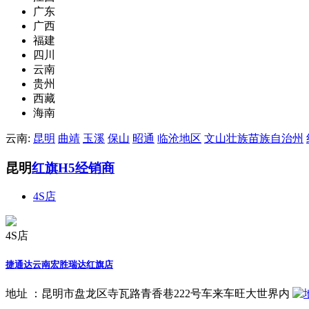
广东
广西
福建
四川
云南
贵州
西藏
海南
云南:
昆明
曲靖
玉溪
保山
昭通
临沧地区
文山壮族苗族自治州
昆明
红旗H5经销商
4S店
4S店
捷通达云南宏胜瑞达红旗店
地址 ：
昆明市盘龙区寺瓦路青香巷222号车来车旺大世界内