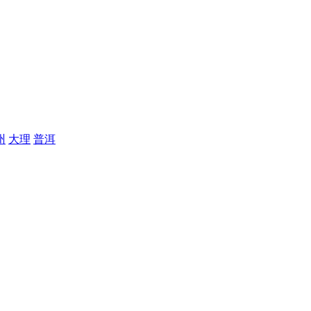
州
大理
普洱