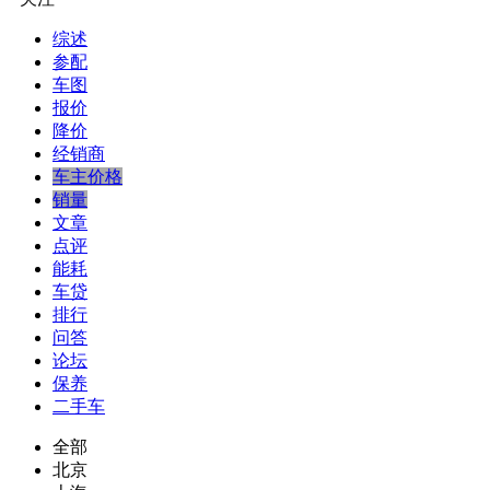
综述
参配
车图
报价
降价
经销商
车主价格
销量
文章
点评
能耗
车贷
排行
问答
论坛
保养
二手车
全部
北京