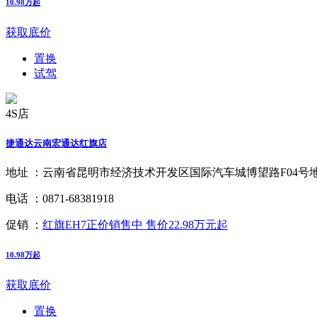
10.98万起
获取底价
置换
试驾
4S店
捷通达云南宏通达红旗店
地址 ：
云南省昆明市经济技术开发区国际汽车城博望路F04号
电话 ：
0871-68381918
促销 ：
红旗EH7正价销售中 售价22.98万元起
10.98万起
获取底价
置换