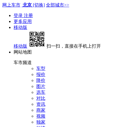
网上车市
北京
[切换]
全部城市>>
登录
注册
更多应用
移动版
移动版
扫一扫，直接在手机上打开
网站地图
车市频道
车型
报价
降价
图片
选车
对比
资讯
商家
视频
独家