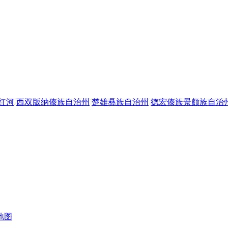
红河
西双版纳傣族自治州
楚雄彝族自治州
德宏傣族景颇族自治