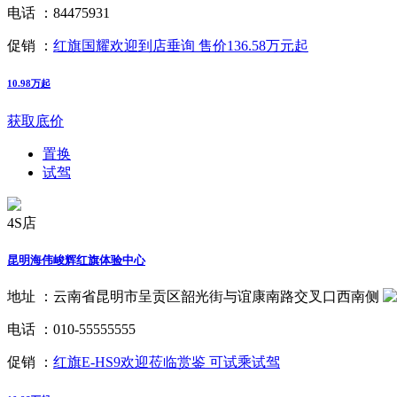
电话 ：
84475931
促销 ：
红旗国耀欢迎到店垂询 售价136.58万元起
10.98万起
获取底价
置换
试驾
4S店
昆明海伟峻辉红旗体验中心
地址 ：
云南省昆明市呈贡区韶光街与谊康南路交叉口西南侧
电话 ：
010-55555555
促销 ：
红旗E-HS9欢迎莅临赏鉴 可试乘试驾