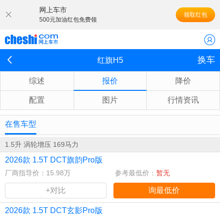
网上车市
领取红包
500元加油红包免费领
换车
红旗H5
综述
报价
降价
配置
图片
行情资讯
在售车型
1.5升 涡轮增压 169马力
2026款 1.5T DCT旗韵Pro版
厂商指导价：15.98万
参考最低价：
暂无
+对比
询最低价
2026款 1.5T DCT玄影Pro版