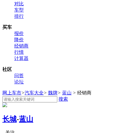
对比
车型
排行
买车
报价
降价
经销商
行情
计算器
社区
问答
论坛
网上车市
>
汽车大全
>
魏牌
>
蓝山
>
经销商
搜索
长城
-
蓝山
关注