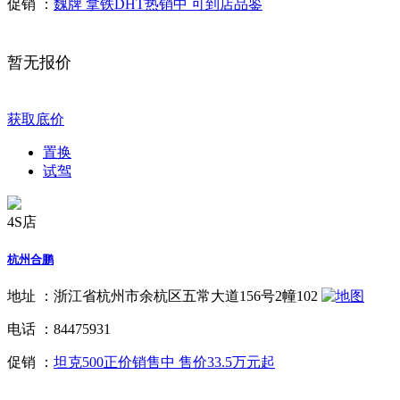
促销 ：
魏牌 拿铁DHT热销中 可到店品鉴
暂无报价
获取底价
置换
试驾
4S店
杭州合鹏
地址 ：
浙江省杭州市余杭区五常大道156号2幢102
电话 ：
84475931
促销 ：
坦克500正价销售中 售价33.5万元起