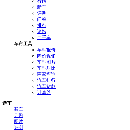
行情
新车
评测
问答
排行
论坛
二手车
车市工具
车型报价
降价促销
车型图片
车型对比
商家查询
汽车排行
汽车贷款
计算器
选车
新车
导购
图片
评测