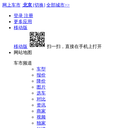
网上车市
北京
[切换]
全部城市>>
登录
注册
更多应用
移动版
移动版
扫一扫，直接在手机上打开
网站地图
车市频道
车型
报价
降价
图片
选车
对比
资讯
商家
视频
独家