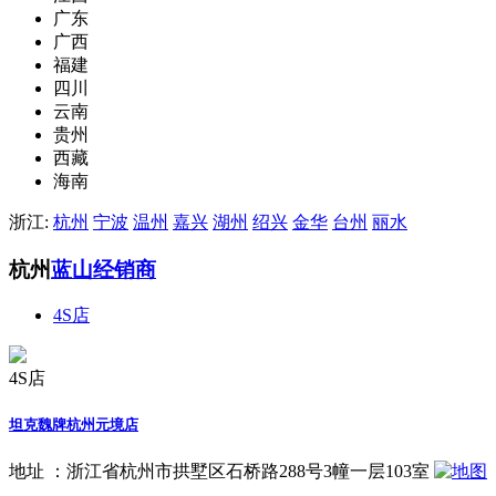
广东
广西
福建
四川
云南
贵州
西藏
海南
浙江:
杭州
宁波
温州
嘉兴
湖州
绍兴
金华
台州
丽水
杭州
蓝山经销商
4S店
4S店
坦克魏牌杭州元境店
地址 ：
浙江省杭州市拱墅区石桥路288号3幢一层103室