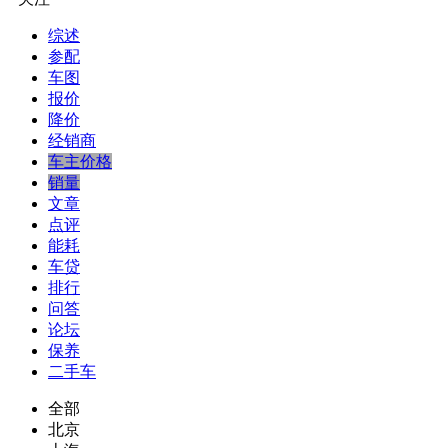
综述
参配
车图
报价
降价
经销商
车主价格
销量
文章
点评
能耗
车贷
排行
问答
论坛
保养
二手车
全部
北京