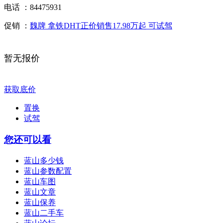
电话 ：
84475931
促销 ：
魏牌 拿铁DHT正价销售17.98万起 可试驾
暂无报价
获取底价
置换
试驾
您还可以看
蓝山多少钱
蓝山参数配置
蓝山车图
蓝山文章
蓝山保养
蓝山二手车