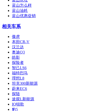
蓝山论坛
蓝山怎么样
蓝山油耗
蓝山优惠促销
相关车系
傲虎
本田CR-V
汉兰达
奥迪Q3
皓影
探险者
智己LS6
福特烈马
理想L8
坦克300新能源
蔚来EC6
探陆
途观L新能源
IQ锐歌
豹5