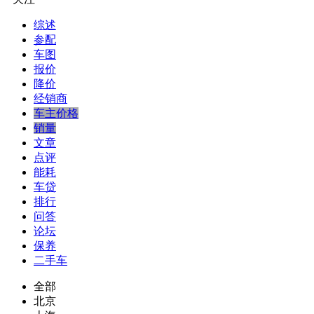
综述
参配
车图
报价
降价
经销商
车主价格
销量
文章
点评
能耗
车贷
排行
问答
论坛
保养
二手车
全部
北京