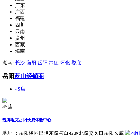
广东
广西
福建
四川
云南
贵州
西藏
海南
湖南:
长沙
衡阳
岳阳
常德
怀化
娄底
岳阳
蓝山经销商
4S店
4S店
魏牌坦克岳阳长威体验中心
地址 ：
岳阳楼区巴陵东路与白石岭北路交叉口岳阳长威