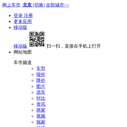
网上车市
北京
[切换]
全部城市>>
登录
注册
更多应用
移动版
移动版
扫一扫，直接在手机上打开
网站地图
车市频道
车型
报价
降价
图片
选车
对比
资讯
商家
视频
独家