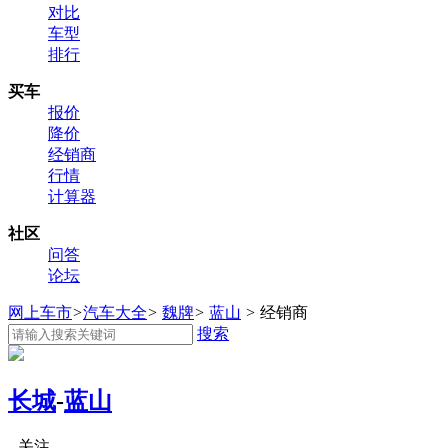
对比
车型
排行
买车
报价
降价
经销商
行情
计算器
社区
问答
论坛
网上车市
>
汽车大全
>
魏牌
>
蓝山
>
经销商
搜索
长城
-
蓝山
关注