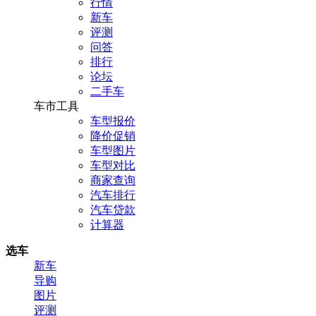
行情
新车
评测
问答
排行
论坛
二手车
车市工具
车型报价
降价促销
车型图片
车型对比
商家查询
汽车排行
汽车贷款
计算器
选车
新车
导购
图片
评测