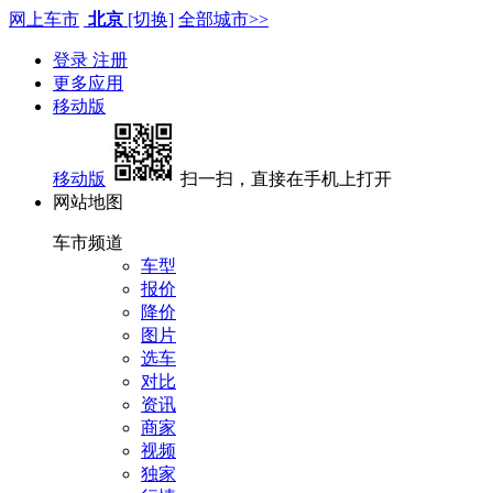
网上车市
北京
[切换]
全部城市>>
登录
注册
更多应用
移动版
移动版
扫一扫，直接在手机上打开
网站地图
车市频道
车型
报价
降价
图片
选车
对比
资讯
商家
视频
独家