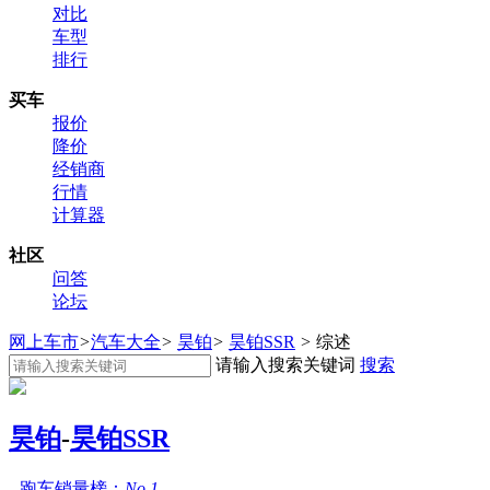
对比
车型
排行
买车
报价
降价
经销商
行情
计算器
社区
问答
论坛
网上车市
>
汽车大全
>
昊铂
>
昊铂SSR
>
综述
请输入搜索关键词
搜索
昊铂
-
昊铂SSR
跑车销量榜：
No.1