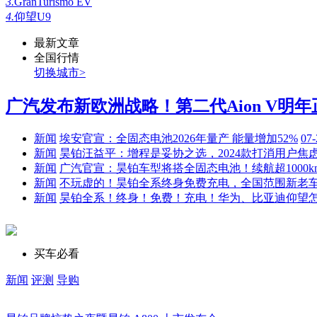
3.
GranTurismo EV
4.
仰望U9
最新文章
全国行情
切换城市>
广汽发布新欧洲战略！第二代Aion V明年正.
新闻
埃安官宣：全固态电池2026年量产 能量增加52%
07-
新闻
昊铂汪益平：增程是妥协之选，2024款打消用户焦
新闻
广汽官宣：昊铂车型将搭全固态电池！续航超1000k
新闻
不玩虚的！昊铂全系终身免费充电，全国范围新老
新闻
昊铂全系！终身！免费！充电！华为、比亚迪仰望
买车必看
新闻
评测
导购