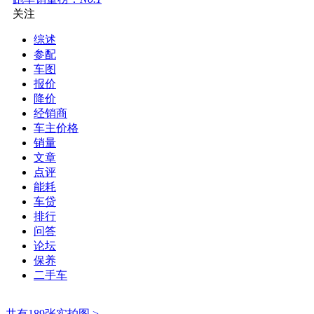
关注
综述
参配
车图
报价
降价
经销商
车主价格
销量
文章
点评
能耗
车贷
排行
问答
论坛
保养
二手车
共有189张实拍图 >