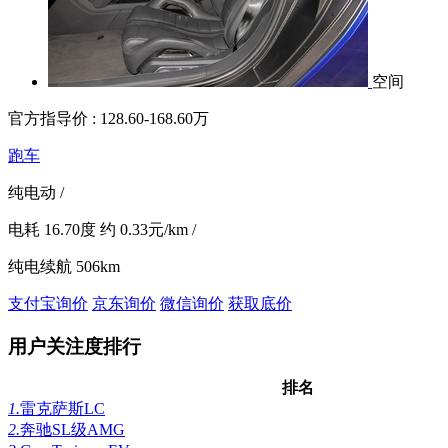
空间
官方指导价 :
128.60-168.60万
跑车
纯电动
/
电耗
16.70度
约
0.33元/km
/
纯电续航
506km
支付宝询价
京东询价
微信询价
获取底价
用户关注度排行
排名
1.
雷克萨斯LC
2.
奔驰SL级AMG