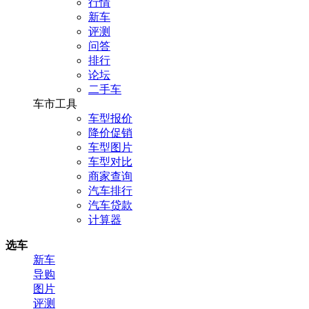
行情
新车
评测
问答
排行
论坛
二手车
车市工具
车型报价
降价促销
车型图片
车型对比
商家查询
汽车排行
汽车贷款
计算器
选车
新车
导购
图片
评测