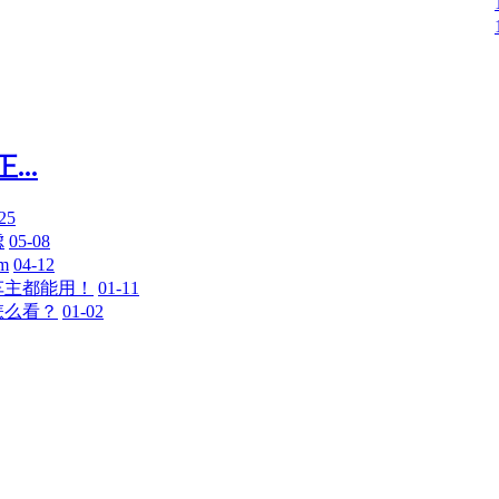
..
25
虑
05-08
m
04-12
车主都能用！
01-11
怎么看？
01-02