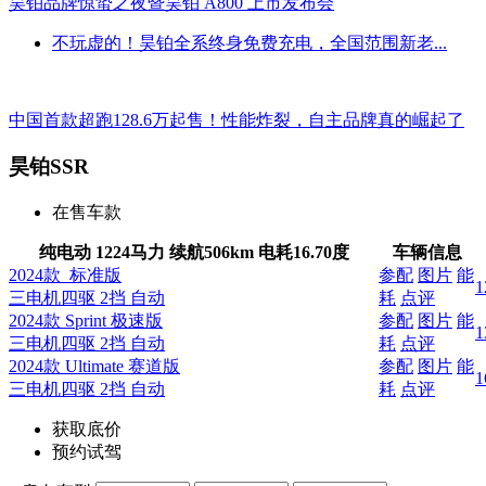
昊铂品牌惊蛰之夜暨昊铂 A800 上市发布会
不玩虚的！昊铂全系终身免费充电，全国范围新老...
中国首款超跑128.6万起售！性能炸裂，自主品牌真的崛起了
昊铂SSR
在售车款
纯电动 1224马力 续航506km
电耗
16.70度
车辆信息
2024款 标准版
参配
图片
能
1
三电机四驱 2挡 自动
耗
点评
2024款 Sprint 极速版
参配
图片
能
1
三电机四驱 2挡 自动
耗
点评
2024款 Ultimate 赛道版
参配
图片
能
1
三电机四驱 2挡 自动
耗
点评
获取底价
预约试驾