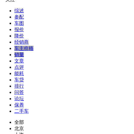
综述
参配
车图
报价
降价
经销商
车主价格
销量
文章
点评
能耗
车贷
排行
问答
论坛
保养
二手车
全部
北京