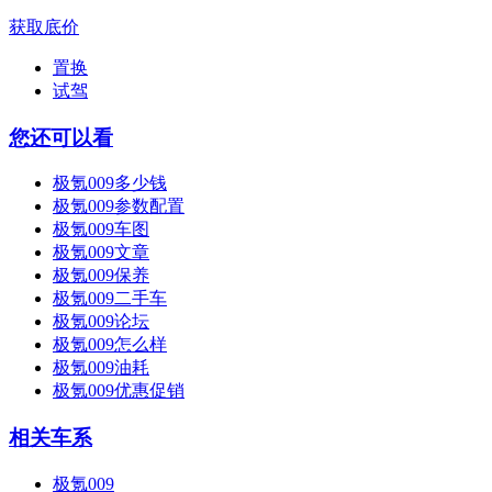
获取底价
置换
试驾
您还可以看
极氪009多少钱
极氪009参数配置
极氪009车图
极氪009文章
极氪009保养
极氪009二手车
极氪009论坛
极氪009怎么样
极氪009油耗
极氪009优惠促销
相关车系
极氪009