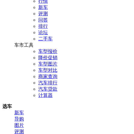
行情
新车
评测
问答
排行
论坛
二手车
车市工具
车型报价
降价促销
车型图片
车型对比
商家查询
汽车排行
汽车贷款
计算器
选车
新车
导购
图片
评测