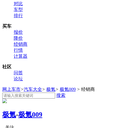
对比
车型
排行
买车
报价
降价
经销商
行情
计算器
社区
问答
论坛
网上车市
>
汽车大全
>
极氪
>
极氪009
>
经销商
搜索
极氪
-
极氪009
关注