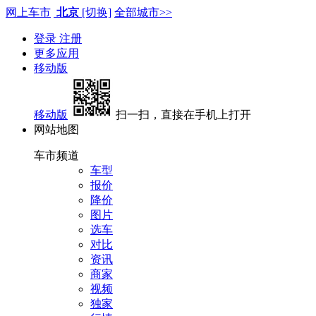
网上车市
北京
[切换]
全部城市>>
登录
注册
更多应用
移动版
移动版
扫一扫，直接在手机上打开
网站地图
车市频道
车型
报价
降价
图片
选车
对比
资讯
商家
视频
独家