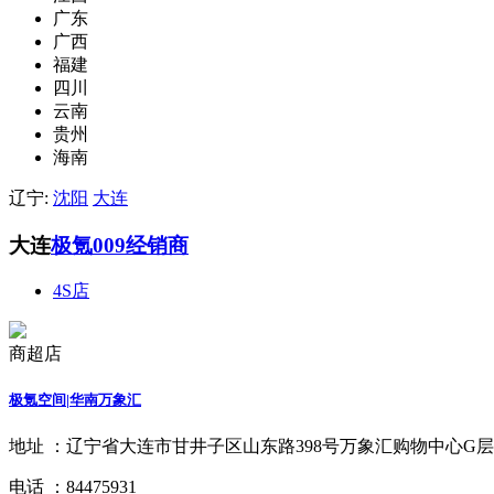
广东
广西
福建
四川
云南
贵州
海南
辽宁:
沈阳
大连
大连
极氪009经销商
4S店
商超店
极氪空间|华南万象汇
地址 ：
辽宁省大连市甘井子区山东路398号万象汇购物中心G层G
电话 ：
84475931