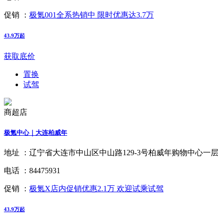
促销 ：
极氪001全系热销中 限时优惠达3.7万
43.9万起
获取底价
置换
试驾
商超店
极氪中心｜大连柏威年
地址 ：
辽宁省大连市中山区中山路129-3号柏威年购物中心一层L1
电话 ：
84475931
促销 ：
极氪X店内促销优惠2.1万 欢迎试乘试驾
43.9万起