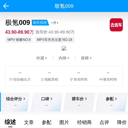
极氪009
极氪009
购车指南
--
分
43.90-89.90万
指导价:43.90-89.90万
MPV 销量NO.9
MPV车市关注度 NO.18
外观
内饰
座椅
--
--
--
--
综合输出力
续航里程
快充时间
慢充时间
综合评分
口碑
裸车价
参配
--
--
--
--
综述
文章
参配
图片
经销商
点评
降价