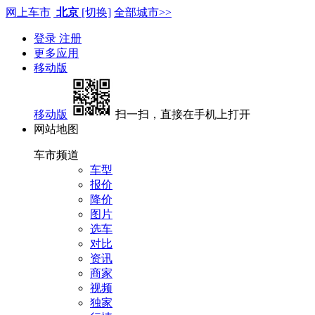
网上车市
北京
[切换]
全部城市>>
登录
注册
更多应用
移动版
移动版
扫一扫，直接在手机上打开
网站地图
车市频道
车型
报价
降价
图片
选车
对比
资讯
商家
视频
独家