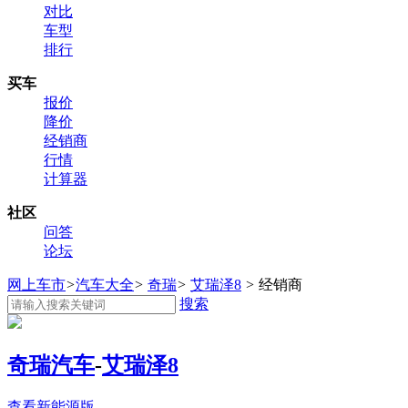
对比
车型
排行
买车
报价
降价
经销商
行情
计算器
社区
问答
论坛
网上车市
>
汽车大全
>
奇瑞
>
艾瑞泽8
>
经销商
搜索
奇瑞汽车
-
艾瑞泽8
查看新能源版