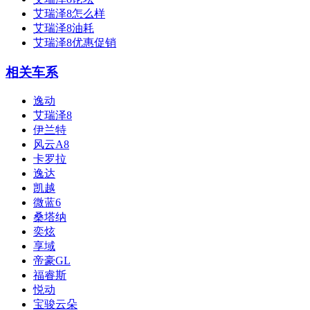
艾瑞泽8怎么样
艾瑞泽8油耗
艾瑞泽8优惠促销
相关车系
逸动
艾瑞泽8
伊兰特
风云A8
卡罗拉
逸达
凯越
微蓝6
桑塔纳
奕炫
享域
帝豪GL
福睿斯
悦动
宝骏云朵