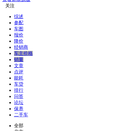
关注
综述
参配
车图
报价
降价
经销商
车主价格
销量
文章
点评
能耗
车贷
排行
问答
论坛
保养
二手车
全部