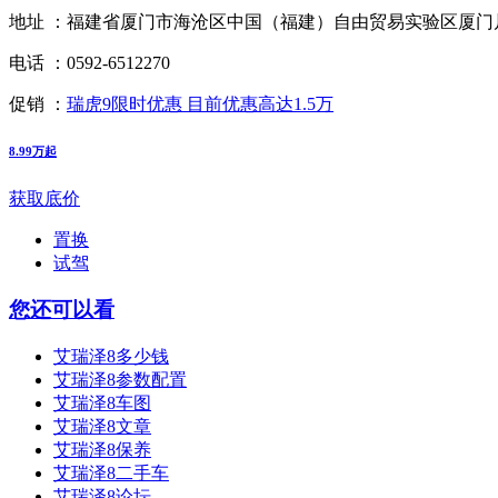
地址 ：
福建省厦门市海沧区中国（福建）自由贸易实验区厦门片区南
电话 ：
0592-6512270
促销 ：
瑞虎9限时优惠 目前优惠高达1.5万
8.99万起
获取底价
置换
试驾
您还可以看
艾瑞泽8多少钱
艾瑞泽8参数配置
艾瑞泽8车图
艾瑞泽8文章
艾瑞泽8保养
艾瑞泽8二手车
艾瑞泽8论坛