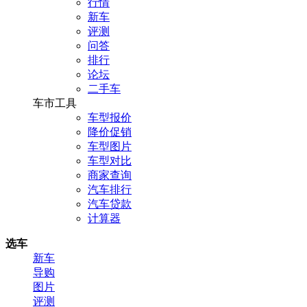
行情
新车
评测
问答
排行
论坛
二手车
车市工具
车型报价
降价促销
车型图片
车型对比
商家查询
汽车排行
汽车贷款
计算器
选车
新车
导购
图片
评测