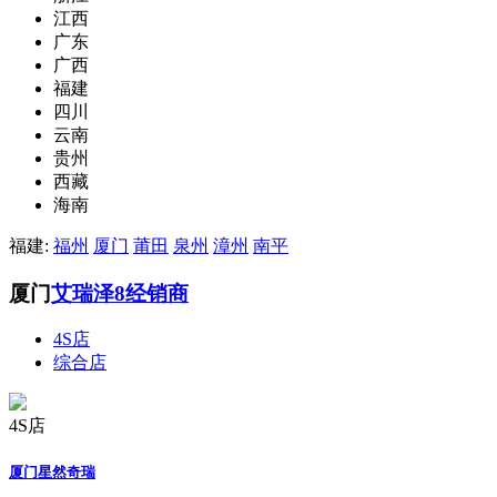
江西
广东
广西
福建
四川
云南
贵州
西藏
海南
福建:
福州
厦门
莆田
泉州
漳州
南平
厦门
艾瑞泽8经销商
4S店
综合店
4S店
厦门星然奇瑞