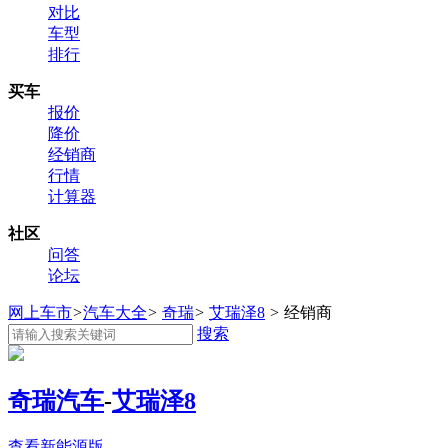
对比
车型
排行
买车
报价
降价
经销商
行情
计算器
社区
问答
论坛
网上车市
>
汽车大全
>
奇瑞
>
艾瑞泽8
>
经销商
搜索
奇瑞汽车
-
艾瑞泽8
查看新能源版