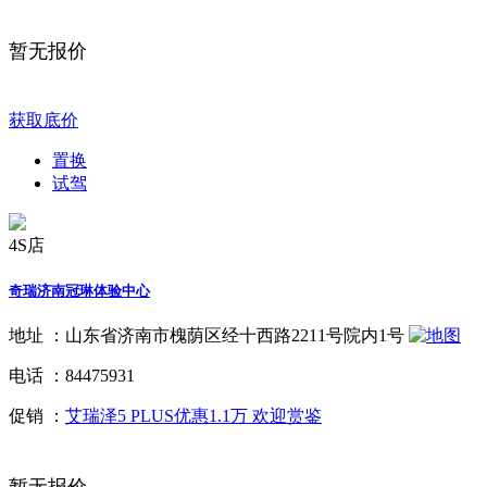
暂无报价
获取底价
置换
试驾
4S店
奇瑞济南冠琳体验中心
地址 ：
山东省济南市槐荫区经十西路2211号院内1号
电话 ：
84475931
促销 ：
艾瑞泽5 PLUS优惠1.1万 欢迎赏鉴