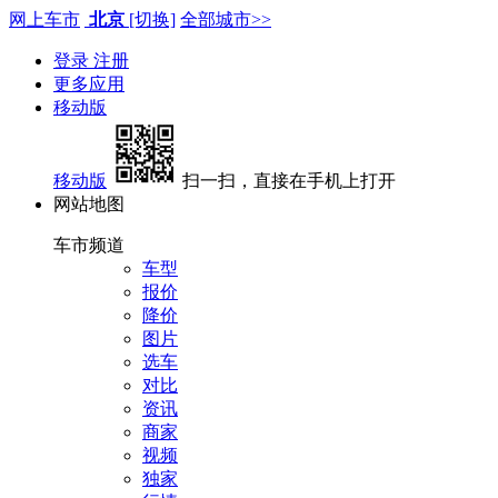
网上车市
北京
[切换]
全部城市>>
登录
注册
更多应用
移动版
移动版
扫一扫，直接在手机上打开
网站地图
车市频道
车型
报价
降价
图片
选车
对比
资讯
商家
视频
独家