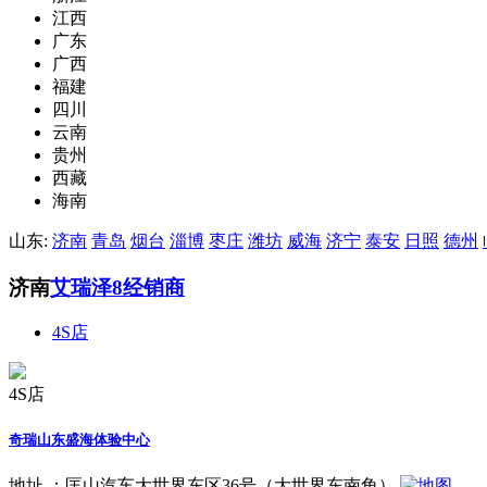
江西
广东
广西
福建
四川
云南
贵州
西藏
海南
山东:
济南
青岛
烟台
淄博
枣庄
潍坊
威海
济宁
泰安
日照
德州
济南
艾瑞泽8经销商
4S店
4S店
奇瑞山东盛海体验中心
地址 ：
匡山汽车大世界东区36号（大世界东南角）