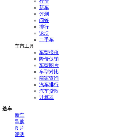
行情
新车
评测
问答
排行
论坛
二手车
车市工具
车型报价
降价促销
车型图片
车型对比
商家查询
汽车排行
汽车贷款
计算器
选车
新车
导购
图片
评测