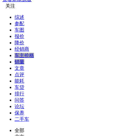
关注
综述
参配
车图
报价
降价
经销商
车主价格
销量
文章
点评
能耗
车贷
排行
问答
论坛
保养
二手车
全部