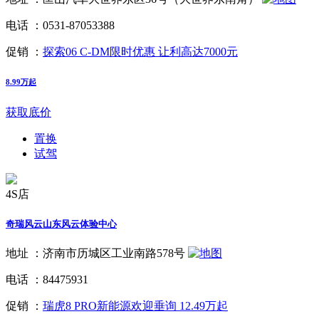
电话 ：
0531-87053388
促销 ：
探索06 C-DM限时优惠 让利高达7000元
8.99万起
获取底价
置换
试驾
4S店
奇瑞风云山东风云体验中心
地址 ：
济南市历城区工业南路578号
电话 ：
84475931
促销 ：
瑞虎8 PRO新能源欢迎垂询 12.49万起