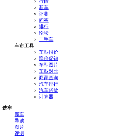
行情
新车
评测
问答
排行
论坛
二手车
车市工具
车型报价
降价促销
车型图片
车型对比
商家查询
汽车排行
汽车贷款
计算器
选车
新车
导购
图片
评测