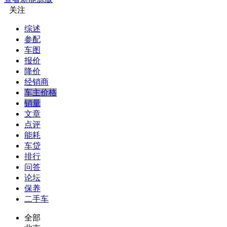
关注
综述
参配
车图
报价
降价
经销商
车主价格
销量
文章
点评
能耗
车贷
排行
问答
论坛
保养
二手车
全部