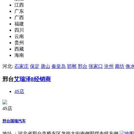
江西
广东
广西
福建
四川
云南
贵州
西藏
海南
河北:
石家庄
保定
唐山
秦皇岛
邯郸
邢台
张家口
沧州
廊坊
衡
邢台
艾瑞泽8经销商
4S店
4S店
邢台国瑞汽车
地址 ：
河北省邢台市桥东区龙岗大街南侧邢煤专线东侧