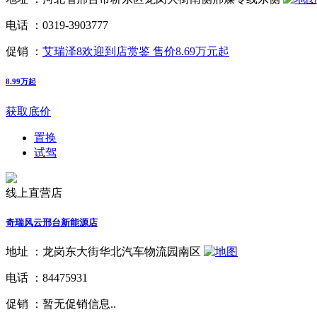
电话 ：
0319-3903777
促销 ：
艾瑞泽8欢迎到店赏鉴 售价8.69万元起
8.99万起
获取底价
置换
试驾
线上直营店
奇瑞风云邢台新能源店
地址 ：
龙岗东大街华北汽车物流园南区
电话 ：
84475931
促销 ：
暂无促销信息..