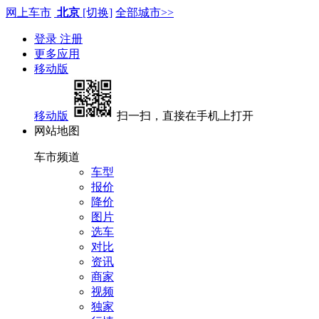
网上车市
北京
[切换]
全部城市>>
登录
注册
更多应用
移动版
移动版
扫一扫，直接在手机上打开
网站地图
车市频道
车型
报价
降价
图片
选车
对比
资讯
商家
视频
独家