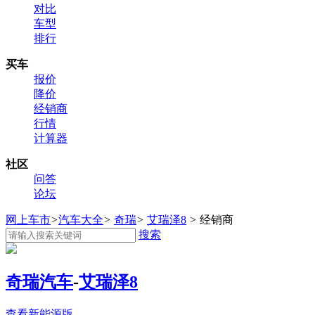
对比
车型
排行
买车
报价
降价
经销商
行情
计算器
社区
问答
论坛
网上车市
>
汽车大全
>
奇瑞
>
艾瑞泽8
>
经销商
搜索
奇瑞汽车
-
艾瑞泽8
查看新能源版