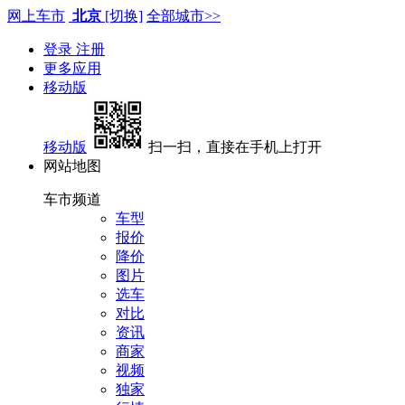
网上车市
北京
[切换]
全部城市>>
登录
注册
更多应用
移动版
移动版
扫一扫，直接在手机上打开
网站地图
车市频道
车型
报价
降价
图片
选车
对比
资讯
商家
视频
独家