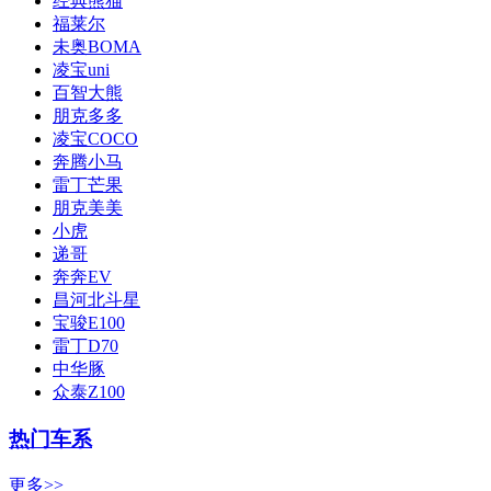
经典熊猫
福莱尔
未奥BOMA
凌宝uni
百智大熊
朋克多多
凌宝COCO
奔腾小马
雷丁芒果
朋克美美
小虎
递哥
奔奔EV
昌河北斗星
宝骏E100
雷丁D70
中华豚
众泰Z100
热门车系
更多>>