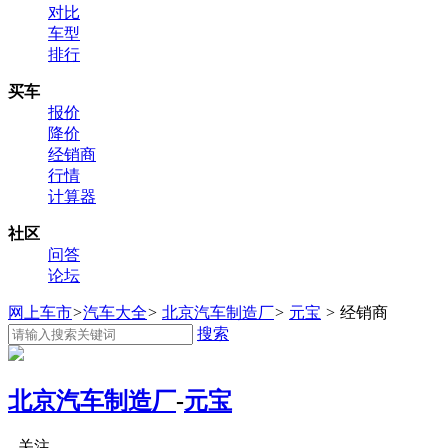
对比
车型
排行
买车
报价
降价
经销商
行情
计算器
社区
问答
论坛
网上车市
>
汽车大全
>
北京汽车制造厂
>
元宝
>
经销商
搜索
北京汽车制造厂
-
元宝
关注