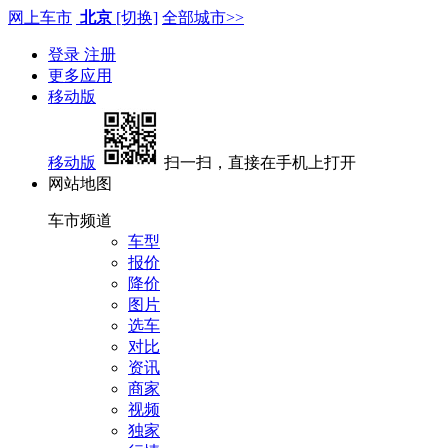
网上车市
北京
[切换]
全部城市>>
登录
注册
更多应用
移动版
移动版
扫一扫，直接在手机上打开
网站地图
车市频道
车型
报价
降价
图片
选车
对比
资讯
商家
视频
独家