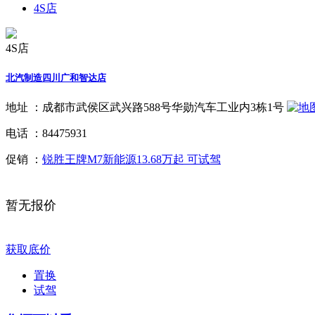
4S店
4S店
北汽制造四川广和智达店
地址 ：
成都市武侯区武兴路588号华勋汽车工业内3栋1号
电话 ：
84475931
促销 ：
锐胜王牌M7新能源13.68万起 可试驾
暂无报价
获取底价
置换
试驾