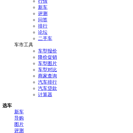
行情
新车
评测
问答
排行
论坛
二手车
车市工具
车型报价
降价促销
车型图片
车型对比
商家查询
汽车排行
汽车贷款
计算器
选车
新车
导购
图片
评测