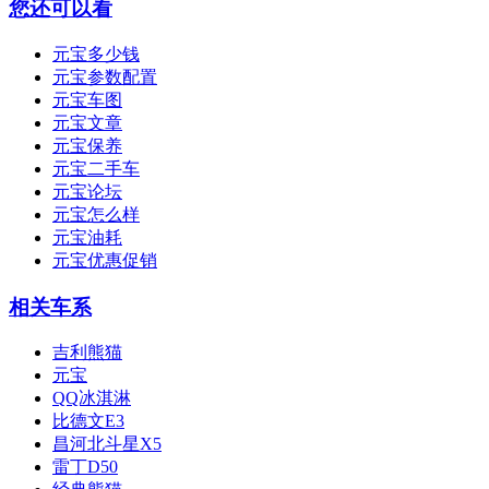
您还可以看
元宝多少钱
元宝参数配置
元宝车图
元宝文章
元宝保养
元宝二手车
元宝论坛
元宝怎么样
元宝油耗
元宝优惠促销
相关车系
吉利熊猫
元宝
QQ冰淇淋
比德文E3
昌河北斗星X5
雷丁D50