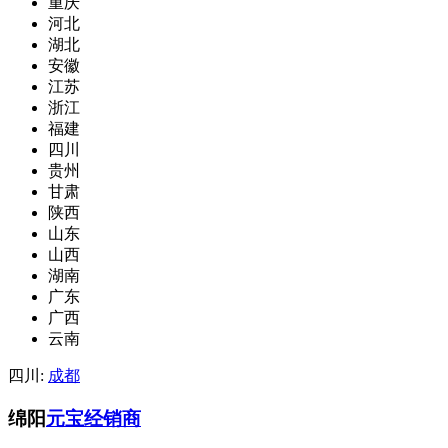
重庆
河北
湖北
安徽
江苏
浙江
福建
四川
贵州
甘肃
陕西
山东
山西
湖南
广东
广西
云南
四川:
成都
绵阳
元宝经销商