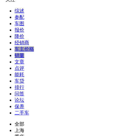
综述
参配
车图
报价
降价
经销商
车主价格
销量
文章
点评
能耗
车贷
排行
问答
论坛
保养
二手车
全部
上海