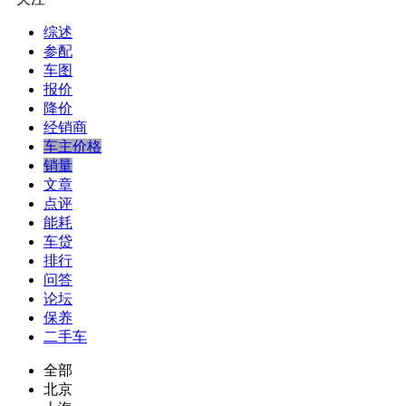
综述
参配
车图
报价
降价
经销商
车主价格
销量
文章
点评
能耗
车贷
排行
问答
论坛
保养
二手车
全部
北京