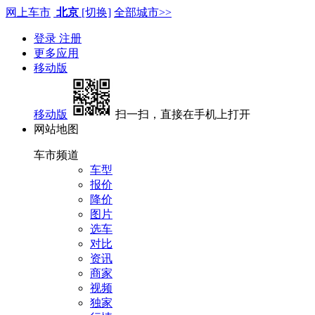
网上车市
北京
[切换]
全部城市>>
登录
注册
更多应用
移动版
移动版
扫一扫，直接在手机上打开
网站地图
车市频道
车型
报价
降价
图片
选车
对比
资讯
商家
视频
独家