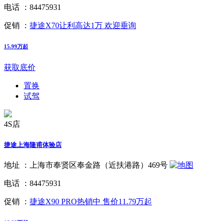
电话 ：
84475931
促销 ：
捷途X70让利高达1万 欢迎垂询
15.99万起
获取底价
置换
试驾
4S店
捷途上海隆甫体验店
地址 ：
上海市奉贤区奉金路（近扶港路）469号
电话 ：
84475931
促销 ：
捷途X90 PRO热销中 售价11.79万起