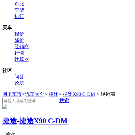
对比
车型
排行
买车
报价
降价
经销商
行情
计算器
社区
问答
论坛
网上车市
>
汽车大全
>
捷途
>
捷途X90 C-DM
>
经销商
搜索
捷途
-
捷途X90 C-DM
关注