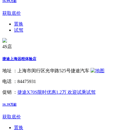
16.99万起
获取底价
置换
试驾
4S店
捷途上海远程体验店
地址 ：
上海市闵行区光华路525号捷途汽车
电话 ：
84475931
促销 ：
捷途X70S限时优惠1.2万 欢迎试乘试驾
16.39万起
获取底价
置换