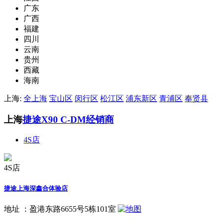
广东
广西
福建
四川
云南
贵州
西藏
海南
上海:
全上海
宝山区
闵行区
松江区
浦东新区
青浦区
奉贤县
上海
捷途X90 C-DM经销商
4S店
4S店
捷途上海深鑫合体验店
地址 ：
盈港东路6655号5栋101室