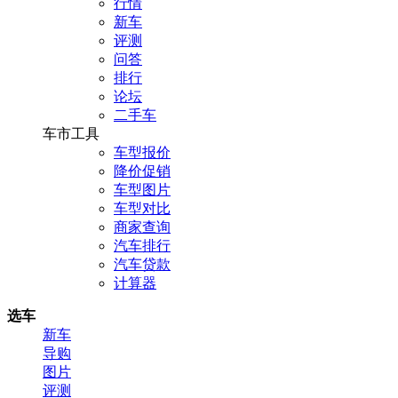
行情
新车
评测
问答
排行
论坛
二手车
车市工具
车型报价
降价促销
车型图片
车型对比
商家查询
汽车排行
汽车贷款
计算器
选车
新车
导购
图片
评测