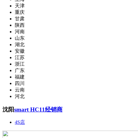
天津
重庆
甘肃
陕西
河南
山东
湖北
安徽
江苏
浙江
广东
福建
四川
云南
河北
沈阳
smart HC11经销商
4S店