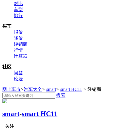
对比
车型
排行
买车
报价
降价
经销商
行情
计算器
社区
问答
论坛
网上车市
>
汽车大全
>
smart
>
smart HC11
>
经销商
搜索
smart
-
smart HC11
关注