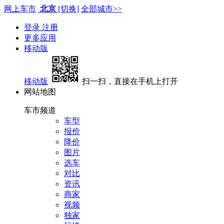
网上车市
北京
[切换]
全部城市>>
登录
注册
更多应用
移动版
移动版
扫一扫，直接在手机上打开
网站地图
车市频道
车型
报价
降价
图片
选车
对比
资讯
商家
视频
独家