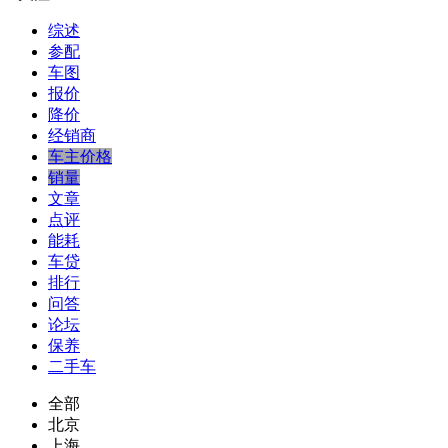
综述
参配
车图
报价
降价
经销商
车主价格
销量
文章
点评
能耗
车贷
排行
问答
论坛
保养
二手车
全部
北京
上海