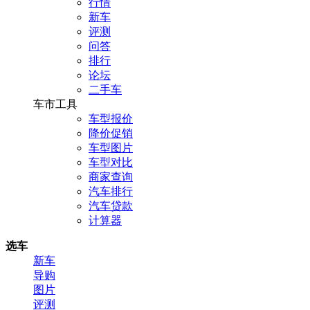
行情
新车
评测
问答
排行
论坛
二手车
车市工具
车型报价
降价促销
车型图片
车型对比
商家查询
汽车排行
汽车贷款
计算器
选车
新车
导购
图片
评测