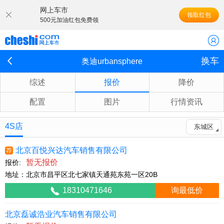
网上车市
领取红包
500元加油红包免费领
换车
奥迪urbansphere
综述
报价
降价
配置
图片
行情资讯
4S店
东城区
北京百悦兴达汽车销售有限公司
荐
暂无报价
报价:
地址：北京市昌平区北七家镇天通苑东苑一区20B
18310471646
询最低价
北京磊诚浩业汽车销售有限公司