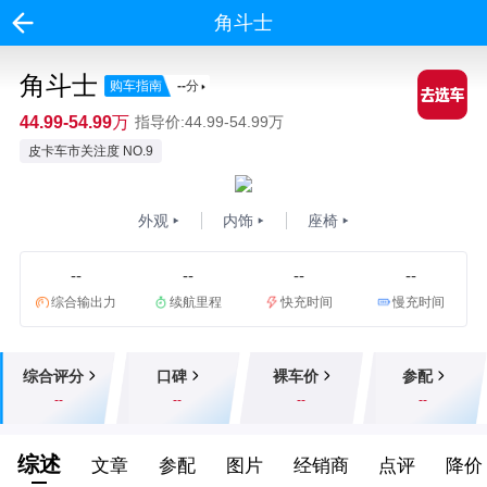
角斗士
角斗士
购车指南
--
分
44.99-54.99万
指导价:44.99-54.99万
皮卡车市关注度 NO.9
外观
内饰
座椅
--
--
--
--
综合输出力
续航里程
快充时间
慢充时间
综合评分
口碑
裸车价
参配
--
--
--
--
综述
文章
参配
图片
经销商
点评
降价