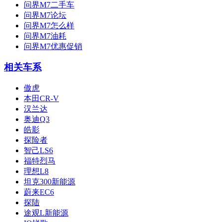
问界M7二手车
问界M7论坛
问界M7怎么样
问界M7油耗
问界M7优惠促销
相关车系
傲虎
本田CR-V
汉兰达
奥迪Q3
皓影
探险者
智己LS6
福特烈马
理想L8
坦克300新能源
蔚来EC6
探陆
途观L新能源