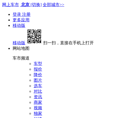
网上车市
北京
[切换]
全部城市>>
登录
注册
更多应用
移动版
移动版
扫一扫，直接在手机上打开
网站地图
车市频道
车型
报价
降价
图片
选车
对比
资讯
商家
视频
独家