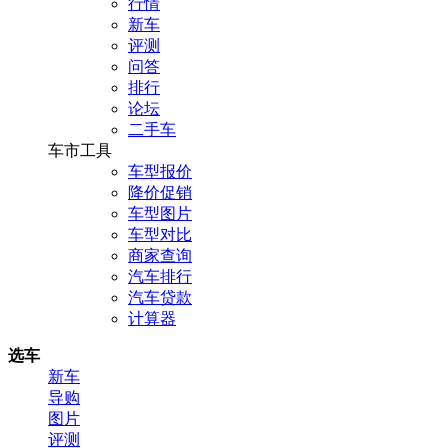
行情
新车
评测
问答
排行
论坛
二手车
车市工具
车型报价
降价促销
车型图片
车型对比
商家查询
汽车排行
汽车贷款
计算器
选车
新车
导购
图片
评测