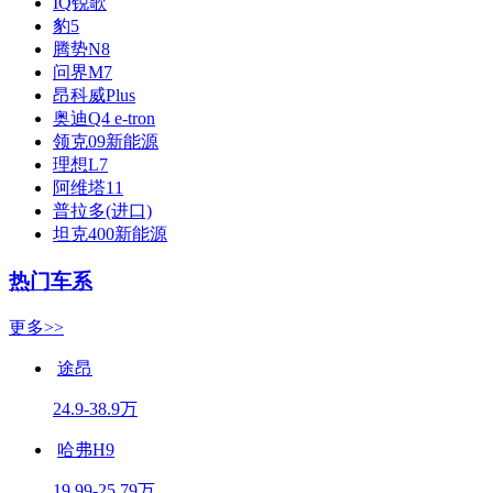
IQ锐歌
豹5
腾势N8
问界M7
昂科威Plus
奥迪Q4 e-tron
领克09新能源
理想L7
阿维塔11
普拉多(进口)
坦克400新能源
热门车系
更多>>
途昂
24.9-38.9万
哈弗H9
19.99-25.79万