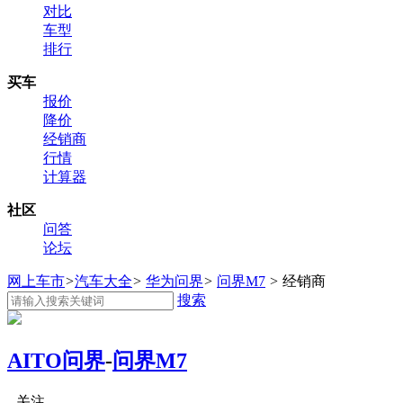
对比
车型
排行
买车
报价
降价
经销商
行情
计算器
社区
问答
论坛
网上车市
>
汽车大全
>
华为问界
>
问界M7
>
经销商
搜索
AITO问界
-
问界M7
关注