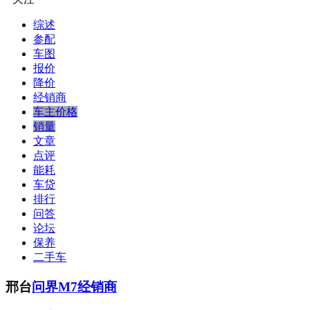
综述
参配
车图
报价
降价
经销商
车主价格
销量
文章
点评
能耗
车贷
排行
问答
论坛
保养
二手车
邢台
问界M7经销商