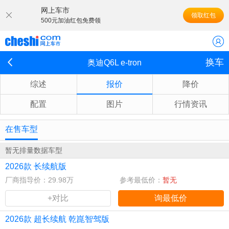
网上车市
领取红包
500元加油红包免费领
换车
奥迪Q6L e-tron
综述
报价
降价
配置
图片
行情资讯
在售车型
暂无排量数据车型
2026款 长续航版
厂商指导价：29.98万
参考最低价：
暂无
+对比
询最低价
2026款 超长续航 乾崑智驾版