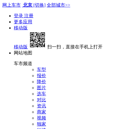
网上车市
北京
[切换]
全部城市>>
登录
注册
更多应用
移动版
移动版
扫一扫，直接在手机上打开
网站地图
车市频道
车型
报价
降价
图片
选车
对比
资讯
商家
视频
独家