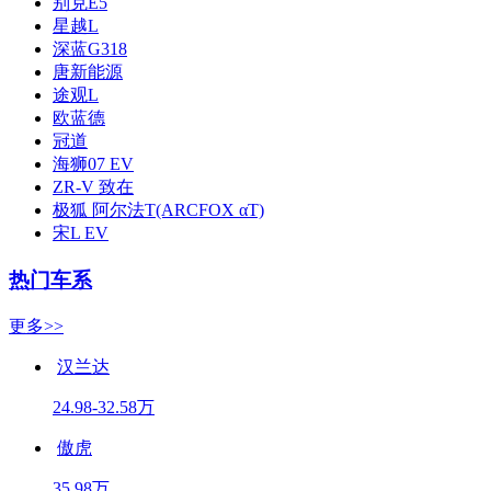
别克E5
星越L
深蓝G318
唐新能源
途观L
欧蓝德
冠道
海狮07 EV
ZR-V 致在
极狐 阿尔法T(ARCFOX αT)
宋L EV
热门车系
更多>>
汉兰达
24.98-32.58万
傲虎
35.98万