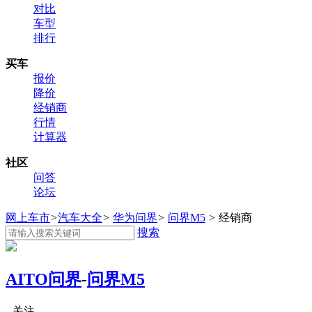
对比
车型
排行
买车
报价
降价
经销商
行情
计算器
社区
问答
论坛
网上车市
>
汽车大全
>
华为问界
>
问界M5
>
经销商
搜索
AITO问界
-
问界M5
关注