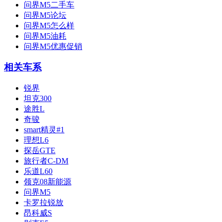
问界M5二手车
问界M5论坛
问界M5怎么样
问界M5油耗
问界M5优惠促销
相关车系
锐界
坦克300
途胜L
奇骏
smart精灵#1
理想L6
探岳GTE
旅行者C-DM
乐道L60
领克08新能源
问界M5
卡罗拉锐放
昂科威S