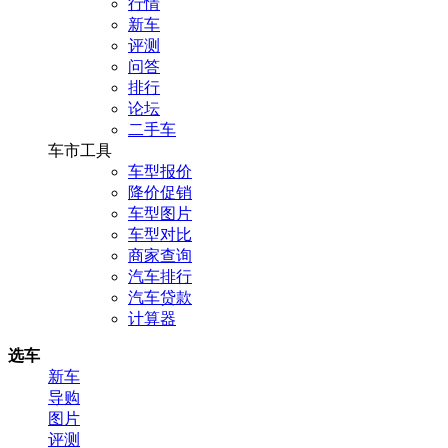
行情
新车
评测
问答
排行
论坛
二手车
车市工具
车型报价
降价促销
车型图片
车型对比
商家查询
汽车排行
汽车贷款
计算器
选车
新车
导购
图片
评测