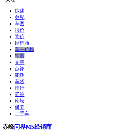
综述
参配
车图
报价
降价
经销商
车主价格
销量
文章
点评
能耗
车贷
排行
问答
论坛
保养
二手车
赤峰
问界M5经销商