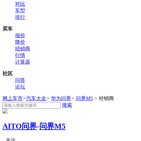
对比
车型
排行
买车
报价
降价
经销商
行情
计算器
社区
问答
论坛
网上车市
>
汽车大全
>
华为问界
>
问界M5
>
经销商
搜索
AITO问界
-
问界M5
关注