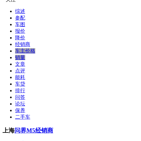
综述
参配
车图
报价
降价
经销商
车主价格
销量
文章
点评
能耗
车贷
排行
问答
论坛
保养
二手车
上海
问界M5经销商