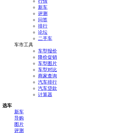
行情
新车
评测
问答
排行
论坛
二手车
车市工具
车型报价
降价促销
车型图片
车型对比
商家查询
汽车排行
汽车贷款
计算器
选车
新车
导购
图片
评测