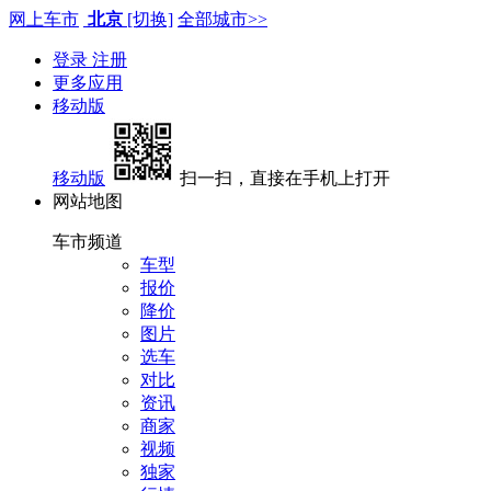
网上车市
北京
[切换]
全部城市>>
登录
注册
更多应用
移动版
移动版
扫一扫，直接在手机上打开
网站地图
车市频道
车型
报价
降价
图片
选车
对比
资讯
商家
视频
独家