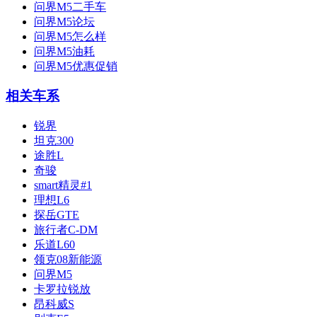
问界M5二手车
问界M5论坛
问界M5怎么样
问界M5油耗
问界M5优惠促销
相关车系
锐界
坦克300
途胜L
奇骏
smart精灵#1
理想L6
探岳GTE
旅行者C-DM
乐道L60
领克08新能源
问界M5
卡罗拉锐放
昂科威S