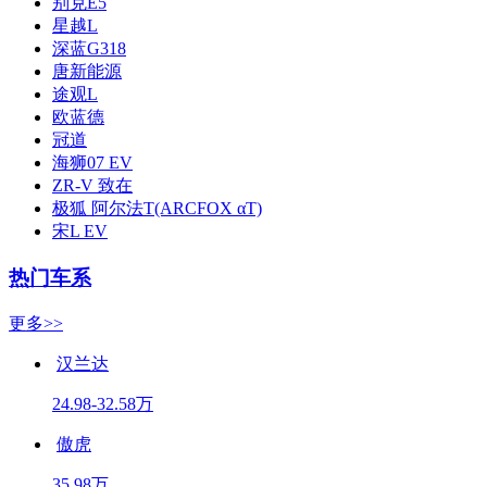
别克E5
星越L
深蓝G318
唐新能源
途观L
欧蓝德
冠道
海狮07 EV
ZR-V 致在
极狐 阿尔法T(ARCFOX αT)
宋L EV
热门车系
更多>>
汉兰达
24.98-32.58万
傲虎
35.98万