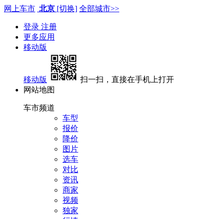
网上车市
北京
[切换]
全部城市>>
登录
注册
更多应用
移动版
移动版
扫一扫，直接在手机上打开
网站地图
车市频道
车型
报价
降价
图片
选车
对比
资讯
商家
视频
独家