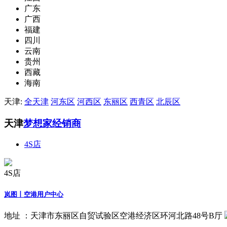
广东
广西
福建
四川
云南
贵州
西藏
海南
天津:
全天津
河东区
河西区
东丽区
西青区
北辰区
天津
梦想家经销商
4S店
4S店
岚图丨空港用户中心
地址 ：
天津市东丽区自贸试验区空港经济区环河北路48号B厅