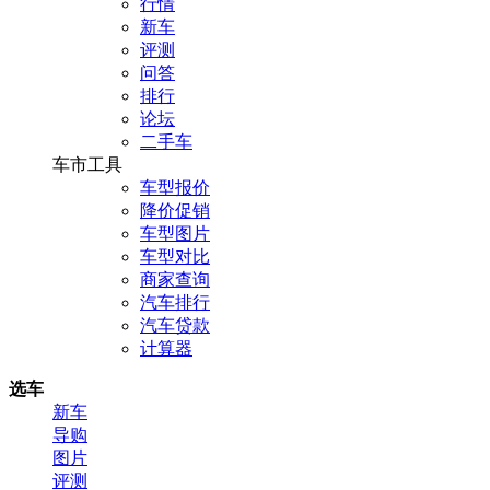
行情
新车
评测
问答
排行
论坛
二手车
车市工具
车型报价
降价促销
车型图片
车型对比
商家查询
汽车排行
汽车贷款
计算器
选车
新车
导购
图片
评测