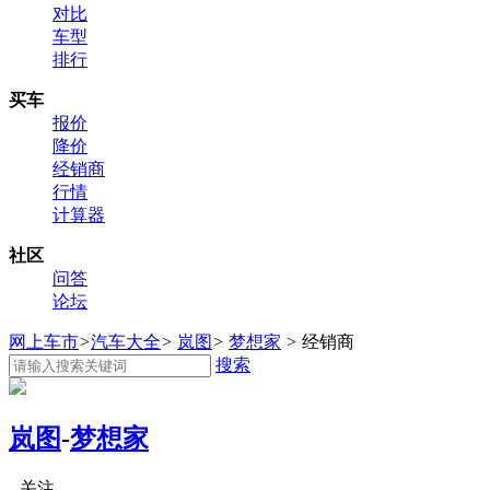
对比
车型
排行
买车
报价
降价
经销商
行情
计算器
社区
问答
论坛
网上车市
>
汽车大全
>
岚图
>
梦想家
>
经销商
搜索
岚图
-
梦想家
关注