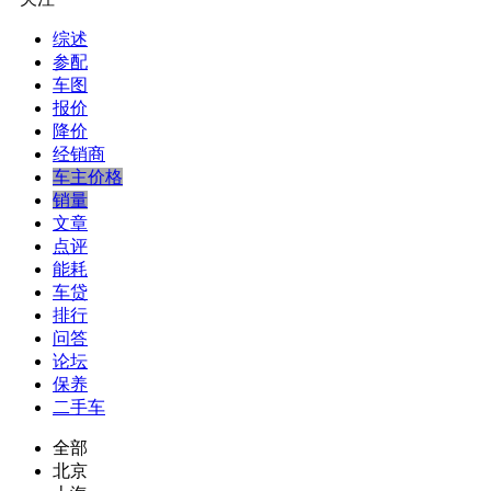
综述
参配
车图
报价
降价
经销商
车主价格
销量
文章
点评
能耗
车贷
排行
问答
论坛
保养
二手车
全部
北京