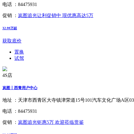
电话 ：
84475931
促销 ：
岚图追光让利促销中 现优惠高达5万
32.99万起
获取底价
置换
试驾
4S店
岚图丨西青用户中心
地址 ：
天津市西青区大寺镇津荣道15号101汽车文化广场A区0
电话 ：
84475931
促销 ：
岚图追光钜惠5万 欢迎莅临赏鉴