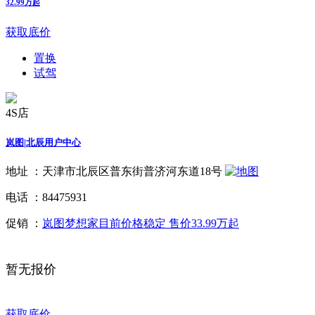
32.99万起
获取底价
置换
试驾
4S店
岚图|北辰用户中心
地址 ：
天津市北辰区普东街普济河东道18号
电话 ：
84475931
促销 ：
岚图梦想家目前价格稳定 售价33.99万起
暂无报价
获取底价