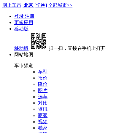
网上车市
北京
[切换]
全部城市>>
登录
注册
更多应用
移动版
移动版
扫一扫，直接在手机上打开
网站地图
车市频道
车型
报价
降价
图片
选车
对比
资讯
商家
视频
独家