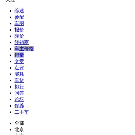
综述
参配
车图
报价
降价
经销商
车主价格
销量
文章
点评
能耗
车贷
排行
问答
论坛
保养
二手车
全部
北京