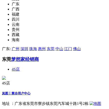
广东
广西
福建
四川
云南
贵州
西藏
海南
广东:
广州
深圳
珠海
惠州
东莞
中山
江门
佛山
东莞
梦想家经销商
4S店
4S店
岚图丨寮步用户中心
地址 ：
广东省东莞市寮步镇东莞汽车城十路1号2栋