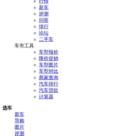
行情
新车
评测
问答
排行
论坛
二手车
车市工具
车型报价
降价促销
车型图片
车型对比
商家查询
汽车排行
汽车贷款
计算器
选车
新车
导购
图片
评测