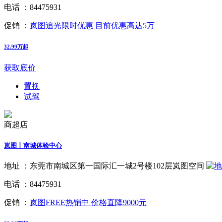
电话 ：
84475931
促销 ：
岚图追光限时优惠 目前优惠高达5万
32.99万起
获取底价
置换
试驾
商超店
岚图丨南城体验中心
地址 ：
东莞市南城区第一国际汇一城2号楼102层岚图空间
电话 ：
84475931
促销 ：
岚图FREE热销中 价格直降9000元