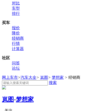
对比
车型
排行
买车
报价
降价
经销商
行情
计算器
社区
问答
论坛
网上车市
>
汽车大全
>
岚图
>
梦想家
>
经销商
搜索
岚图
-
梦想家
关注