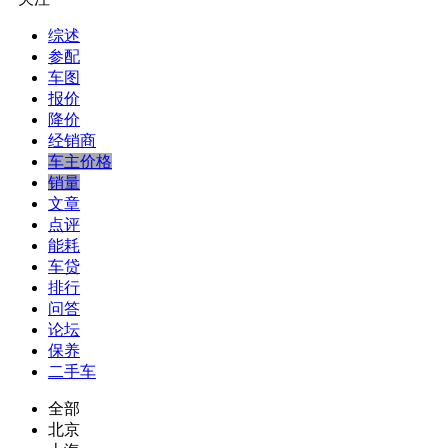
综述
参配
车图
报价
降价
经销商
车主价格
销量
文章
点评
能耗
车贷
排行
问答
论坛
保养
二手车
全部
北京