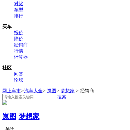
对比
车型
排行
买车
报价
降价
经销商
行情
计算器
社区
问答
论坛
网上车市
>
汽车大全
>
岚图
>
梦想家
>
经销商
搜索
岚图
-
梦想家
关注