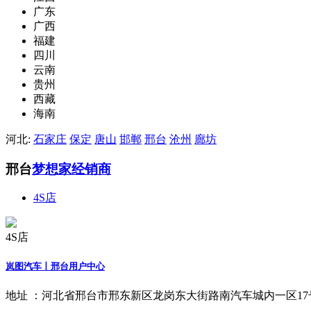
广东
广西
福建
四川
云南
贵州
西藏
海南
河北:
石家庄
保定
唐山
邯郸
邢台
沧州
廊坊
邢台
梦想家经销商
4S店
4S店
岚图汽车丨邢台用户中心
地址 ：
河北省邢台市邢东新区龙岗东大街路南汽车城内一区17