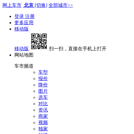
网上车市
北京
[切换]
全部城市>>
登录
注册
更多应用
移动版
移动版
扫一扫，直接在手机上打开
网站地图
车市频道
车型
报价
降价
图片
选车
对比
资讯
商家
视频
独家