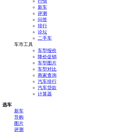
行情
新车
评测
问答
排行
论坛
二手车
车市工具
车型报价
降价促销
车型图片
车型对比
商家查询
汽车排行
汽车贷款
计算器
选车
新车
导购
图片
评测