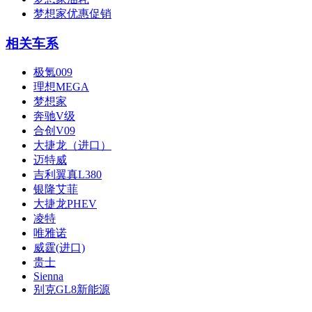
梦想家优惠促销
相关车系
极氪009
理想MEGA
梦想家
奔驰V级
合创V09
大捷龙（进口）
迈特威
吉利翼真L380
银隆艾菲
大捷龙PHEV
凌特
唯雅诺
威霆(进口)
贵士
Sienna
别克GL8新能源