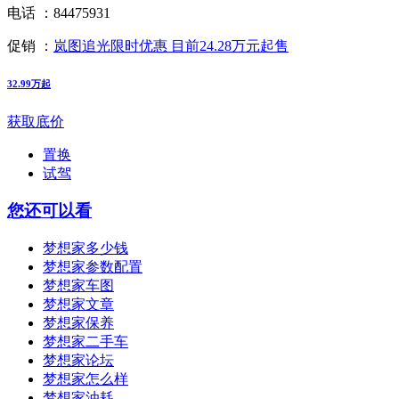
电话 ：
84475931
促销 ：
岚图追光限时优惠 目前24.28万元起售
32.99万起
获取底价
置换
试驾
您还可以看
梦想家多少钱
梦想家参数配置
梦想家车图
梦想家文章
梦想家保养
梦想家二手车
梦想家论坛
梦想家怎么样
梦想家油耗