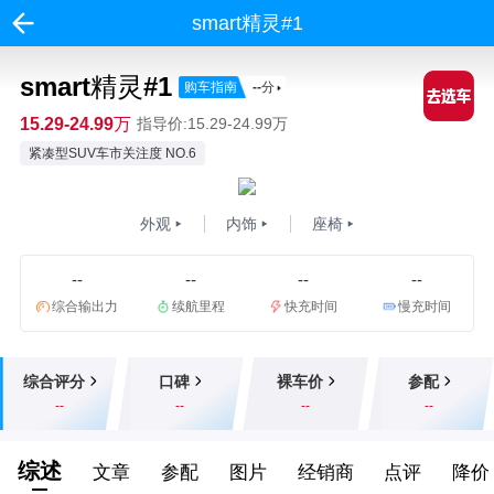
smart精灵#1
smart精灵#1
购车指南
--
分
15.29-24.99万
指导价:15.29-24.99万
紧凑型SUV车市关注度 NO.6
外观
内饰
座椅
--
--
--
--
综合输出力
续航里程
快充时间
慢充时间
综合评分
口碑
裸车价
参配
--
--
--
--
综述
文章
参配
图片
经销商
点评
降价