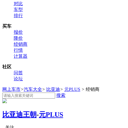
对比
车型
排行
买车
报价
降价
经销商
行情
计算器
社区
问答
论坛
网上车市
>
汽车大全
>
比亚迪
>
元PLUS
>
经销商
搜索
比亚迪王朝
-
元PLUS
关注