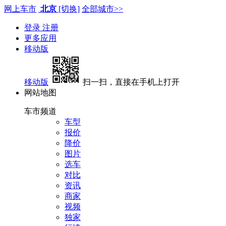
网上车市
北京
[切换]
全部城市>>
登录
注册
更多应用
移动版
移动版
扫一扫，直接在手机上打开
网站地图
车市频道
车型
报价
降价
图片
选车
对比
资讯
商家
视频
独家