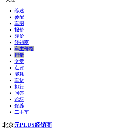
综述
参配
车图
报价
降价
经销商
车主价格
销量
文章
点评
能耗
车贷
排行
问答
论坛
保养
二手车
北京
元PLUS经销商