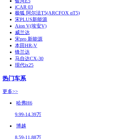
银河E5
iCAR 03
极狐 阿尔法T5(ARCFOX αT5)
宋PLUS新能源
Aion V(埃安V)
威兰达
宋pro 新能源
本田HR-V
锋兰达
马自达CX-30
现代ix25
热门车系
更多>>
哈弗H6
9.99-14.39万
博越
8.59-11.88万