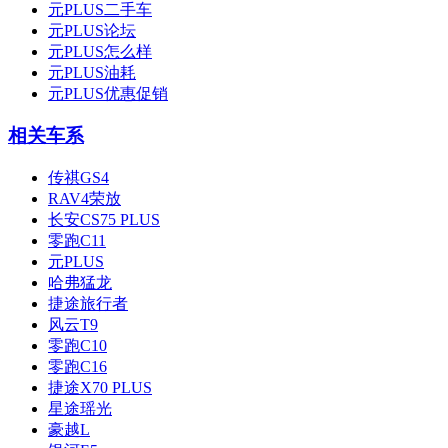
元PLUS二手车
元PLUS论坛
元PLUS怎么样
元PLUS油耗
元PLUS优惠促销
相关车系
传祺GS4
RAV4荣放
长安CS75 PLUS
零跑C11
元PLUS
哈弗猛龙
捷途旅行者
风云T9
零跑C10
零跑C16
捷途X70 PLUS
星途瑶光
豪越L