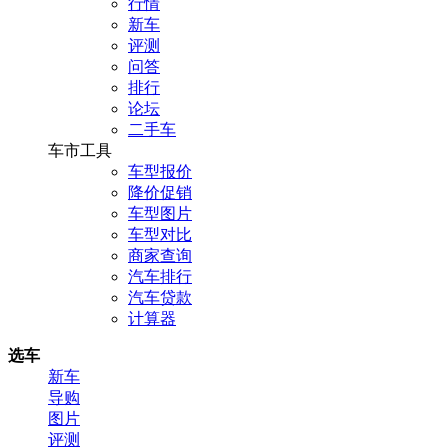
行情
新车
评测
问答
排行
论坛
二手车
车市工具
车型报价
降价促销
车型图片
车型对比
商家查询
汽车排行
汽车贷款
计算器
选车
新车
导购
图片
评测