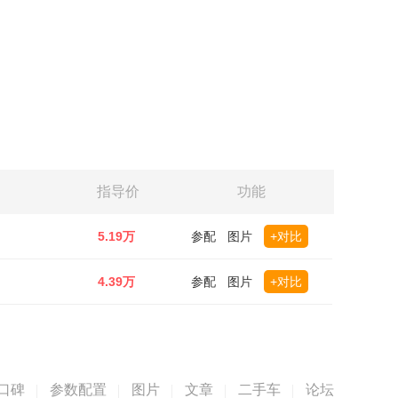
指导价
功能
5.19万
参配
图片
+对比
4.39万
参配
图片
+对比
口碑
参数配置
图片
文章
二手车
论坛