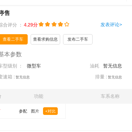
停售
发表评论>
综合评分 ：
4.29分
查看二手车
查看求购信息
发布二手车
基本参数
车型级别 ：
微型车
油耗
暂无信息
变速箱 :
排量 :
暂无信息
暂无信息
价
功能
车系名称
万
参配
图片
+对比