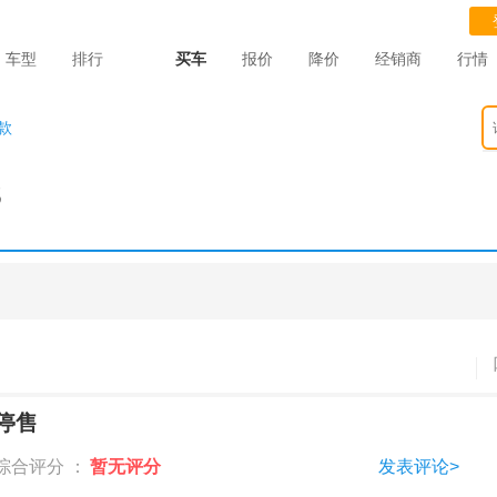
车型
排行
买车
报价
降价
经销商
行情
款
3
停售
综合评分 ：
暂无评分
发表评论>