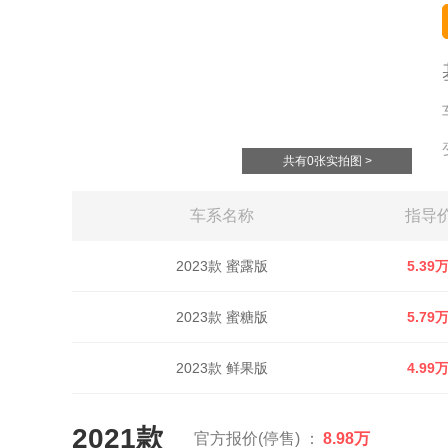
共有0张实拍图 >
车系名称
指导
2023款 蜜露版
5.39
2023款 蜜糖版
5.79
2023款 鲜果版
4.99
2021款
官方报价(停售) ：
8.98万