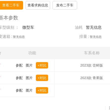
查看二手车
查看求购信息
发布二手车
基本参数
车型级别 ：
微型车
油耗
暂无信息
变速箱 :
排量 :
暂无信息
暂无信息
价
功能
车系名称
万
参配
图片
+对比
2023款 尝鲜版
万
参配
图片
+对比
2023款 青果版
万
参配
图片
+对比