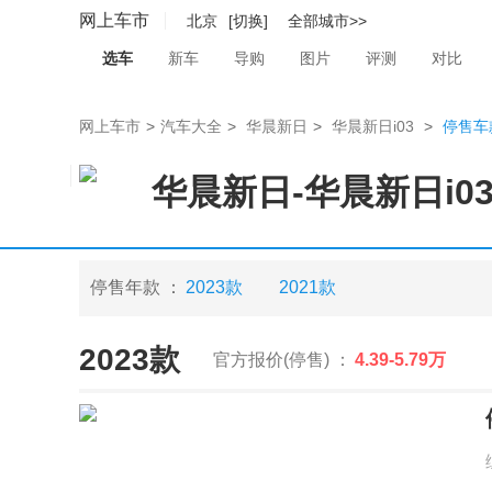
网上车市
北京
[切换]
全部城市>>
选车
新车
导购
图片
评测
对比
网上车市
>
汽车大全
>
华晨新日
>
华晨新日i03
>
停售车
华晨新日
-
华晨新日i0
停售年款 ：
2023款
2021款
2023款
官方报价(停售) ：
4.39-5.79万