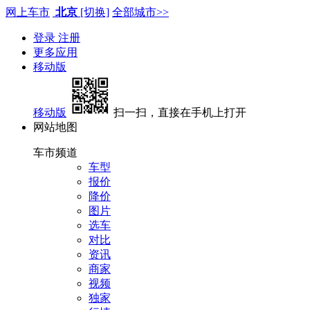
网上车市
北京
[切换]
全部城市>>
登录
注册
更多应用
移动版
移动版
扫一扫，直接在手机上打开
网站地图
车市频道
车型
报价
降价
图片
选车
对比
资讯
商家
视频
独家