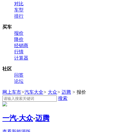
对比
车型
排行
买车
报价
降价
经销商
行情
计算器
社区
问答
论坛
网上车市
>
汽车大全
>
大众
>
迈腾
>
报价
搜索
一汽-大众
-
迈腾
查看新能源版