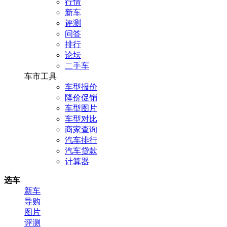
行情
新车
评测
问答
排行
论坛
二手车
车市工具
车型报价
降价促销
车型图片
车型对比
商家查询
汽车排行
汽车贷款
计算器
选车
新车
导购
图片
评测