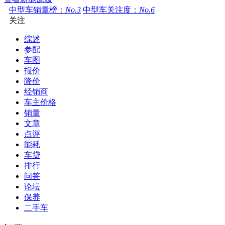
中型车销量榜：
No.3
中型车关注度：
No.6
关注
综述
参配
车图
报价
降价
经销商
车主价格
销量
文章
点评
能耗
车贷
排行
问答
论坛
保养
二手车