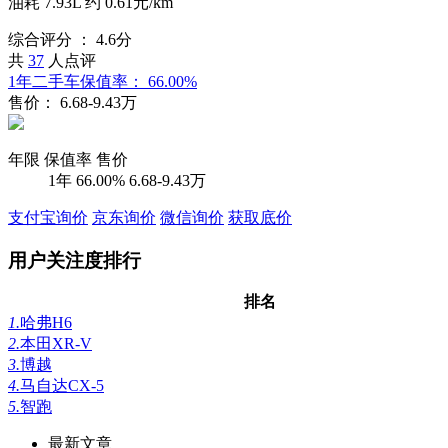
油耗
7.93L
约
0.61元/km
综合评分 ：
4.6分
共
37
人点评
1年二手车保值率：
66.00%
售价：
6.68-9.43万
年限
保值率
售价
1年
66.00%
6.68-9.43万
支付宝询价
京东询价
微信询价
获取底价
用户关注度排行
排名
1.
哈弗H6
2.
本田XR-V
3.
博越
4.
马自达CX-5
5.
智跑
最新文章