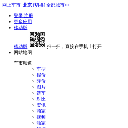
网上车市
北京
[切换]
全部城市>>
登录
注册
更多应用
移动版
移动版
扫一扫，直接在手机上打开
网站地图
车市频道
车型
报价
降价
图片
选车
对比
资讯
商家
视频
独家