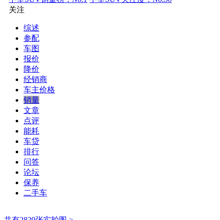
关注
综述
参配
车图
报价
降价
经销商
车主价格
销量
文章
点评
能耗
车贷
排行
问答
论坛
保养
二手车
共有2829张实拍图 >