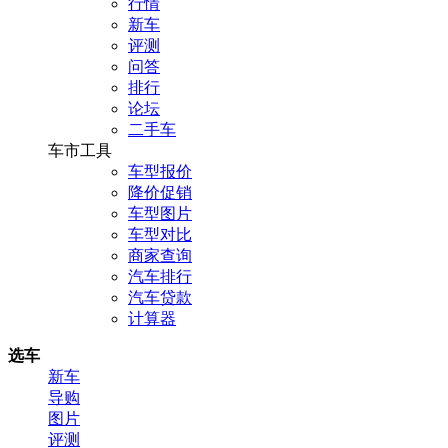
行情
新车
评测
问答
排行
论坛
二手车
车市工具
车型报价
降价促销
车型图片
车型对比
商家查询
汽车排行
汽车贷款
计算器
选车
新车
导购
图片
评测