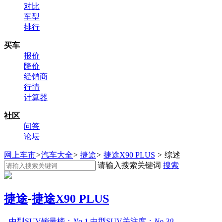
对比
车型
排行
买车
报价
降价
经销商
行情
计算器
社区
问答
论坛
网上车市
>
汽车大全
>
捷途
>
捷途X90 PLUS
>
综述
请输入搜索关键词
搜索
捷途
-
捷途X90 PLUS
中型SUV销量榜：
No.1
中型SUV关注度：
No.30