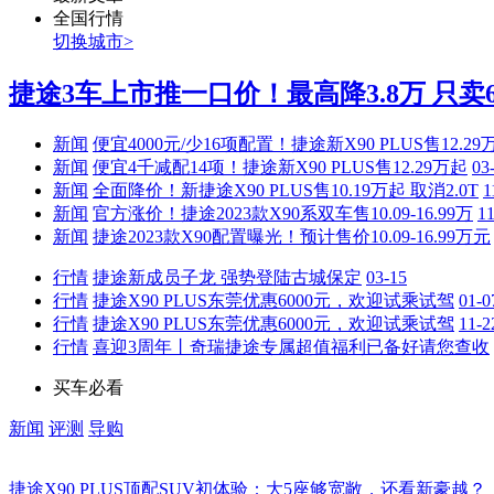
全国行情
切换城市>
捷途3车上市推一口价！最高降3.8万 只卖6.
新闻
便宜4000元/少16项配置！捷途新X90 PLUS售12.29
新闻
便宜4千减配14项！捷途新X90 PLUS售12.29万起
03
新闻
全面降价！新捷途X90 PLUS售10.19万起 取消2.0T
1
新闻
官方涨价！捷途2023款X90系双车售10.09-16.99万
11
新闻
捷途2023款X90配置曝光！预计售价10.09-16.99万元
行情
捷途新成员子龙 强势登陆古城保定
03-15
行情
捷途X90 PLUS东莞优惠6000元，欢迎试乘试驾
01-0
行情
捷途X90 PLUS东莞优惠6000元，欢迎试乘试驾
11-2
行情
喜迎3周年丨奇瑞捷途专属超值福利已备好请您查收
买车必看
新闻
评测
导购
捷途X90 PLUS顶配SUV初体验：大5座够宽敞，还看新豪越？