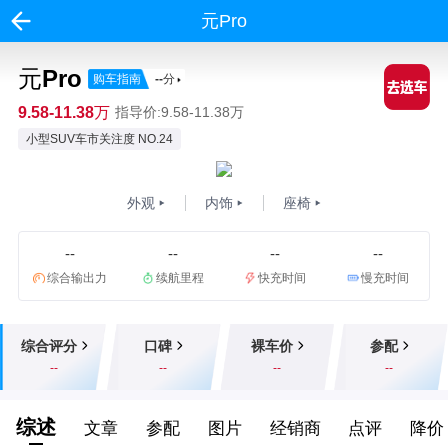
元Pro
元Pro
购车指南
--
分
9.58-11.38万
指导价:9.58-11.38万
小型SUV车市关注度 NO.24
外观
内饰
座椅
--
--
--
--
综合输出力
续航里程
快充时间
慢充时间
综合评分
口碑
裸车价
参配
--
--
--
--
综述
文章
参配
图片
经销商
点评
降价