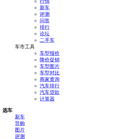
行情
新车
评测
问答
排行
论坛
二手车
车市工具
车型报价
降价促销
车型图片
车型对比
商家查询
汽车排行
汽车贷款
计算器
选车
新车
导购
图片
评测