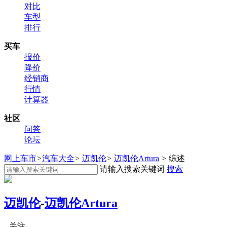
对比
车型
排行
买车
报价
降价
经销商
行情
计算器
社区
问答
论坛
网上车市
>
汽车大全
>
迈凯伦
>
迈凯伦Artura
>
综述
请输入搜索关键词
搜索
迈凯伦
-
迈凯伦Artura
关注