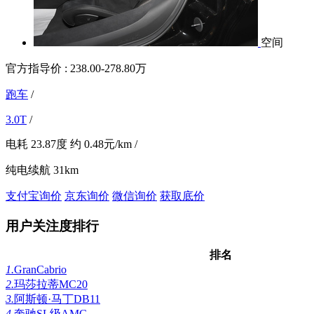
空间
官方指导价 :
238.00-278.80万
跑车
/
3.0T
/
电耗
23.87度
约
0.48元/km
/
纯电续航
31km
支付宝询价
京东询价
微信询价
获取底价
用户关注度排行
排名
1.
GranCabrio
2.
玛莎拉蒂MC20
3.
阿斯顿·马丁DB11
4.
奔驰SL级AMG