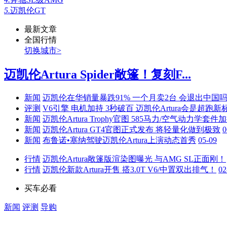
5.
迈凯伦GT
最新文章
全国行情
切换城市>
迈凯伦Artura Spider敞篷！复刻F...
新闻
迈凯伦在华销量暴跌91% 一个月卖2台 会退出中国
评测
V6引擎 电机加持 3秒破百 迈凯伦Artura会是超跑
新闻
迈凯伦Artura Trophy官图 585马力/空气动力学套件
新闻
迈凯伦Artura GT4官图正式发布 将轻量化做到极致
0
新闻
布鲁诺•塞纳驾驶迈凯伦Artura上演动态首秀
05-09
行情
迈凯伦Artura敞篷版渲染图曝光 与AMG SL正面刚！
行情
迈凯伦新款Artura开售 搭3.0T V6/中置双出排气！
02
买车必看
新闻
评测
导购