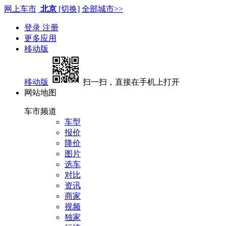
网上车市
北京
[切换]
全部城市>>
登录
注册
更多应用
移动版
移动版
扫一扫，直接在手机上打开
网站地图
车市频道
车型
报价
降价
图片
选车
对比
资讯
商家
视频
独家