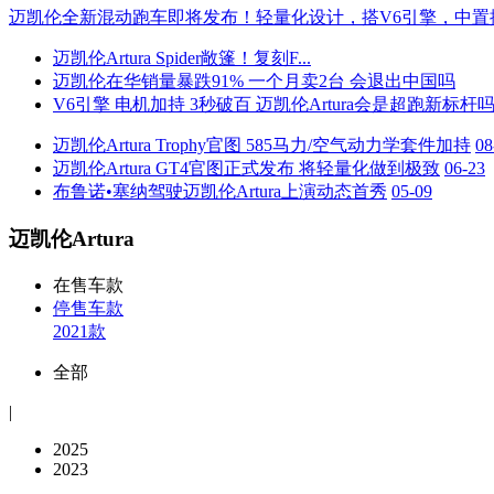
迈凯伦全新混动跑车即将发布！轻量化设计，搭V6引擎，中置
迈凯伦Artura Spider敞篷！复刻F...
迈凯伦在华销量暴跌91% 一个月卖2台 会退出中国吗
V6引擎 电机加持 3秒破百 迈凯伦Artura会是超跑新标杆
迈凯伦Artura Trophy官图 585马力/空气动力学套件加持
08
迈凯伦Artura GT4官图正式发布 将轻量化做到极致
06-23
布鲁诺•塞纳驾驶迈凯伦Artura上演动态首秀
05-09
迈凯伦Artura
在售车款
停售车款
2021款
全部
|
2025
2023