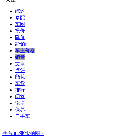
综述
参配
车图
报价
降价
经销商
车主价格
销量
文章
点评
能耗
车贷
排行
问答
论坛
保养
二手车
共有382张实拍图 >