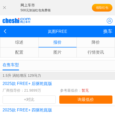
网上车市
领取红包
500元加油红包免费领
换车
岚图FREE
综述
报价
降价
配置
图片
行情资讯
在售车型
1.5升 涡轮增压 129马力
2025款 FREE+ 后驱乾崑版
厂商指导价：21.9899万
参考最低价：
暂无
+对比
询最低价
2025款 FREE+ 四驱乾崑版