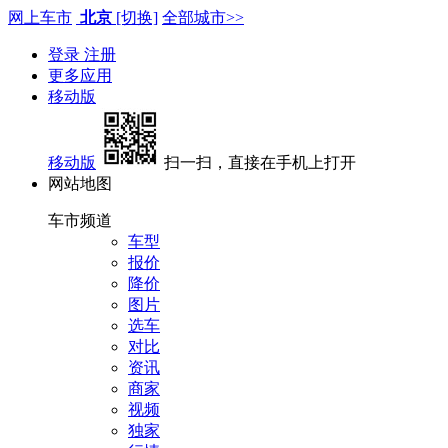
网上车市
北京
[切换]
全部城市>>
登录
注册
更多应用
移动版
移动版
扫一扫，直接在手机上打开
网站地图
车市频道
车型
报价
降价
图片
选车
对比
资讯
商家
视频
独家