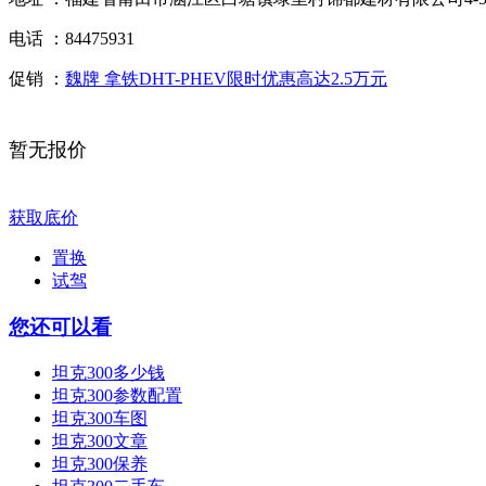
电话 ：
84475931
促销 ：
魏牌 拿铁DHT-PHEV限时优惠高达2.5万元
暂无报价
获取底价
置换
试驾
您还可以看
坦克300多少钱
坦克300参数配置
坦克300车图
坦克300文章
坦克300保养