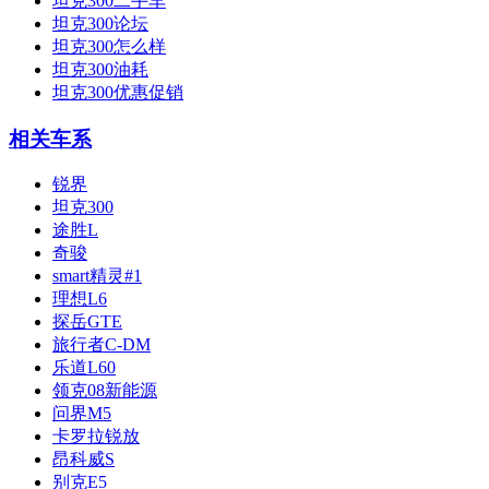
坦克300二手车
坦克300论坛
坦克300怎么样
坦克300油耗
坦克300优惠促销
相关车系
锐界
坦克300
途胜L
奇骏
smart精灵#1
理想L6
探岳GTE
旅行者C-DM
乐道L60
领克08新能源
问界M5
卡罗拉锐放
昂科威S
别克E5