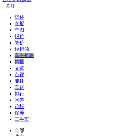
关注
综述
参配
车图
报价
降价
经销商
车主价格
销量
文章
点评
能耗
车贷
排行
问答
论坛
保养
二手车
全部