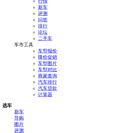
行情
新车
评测
问答
排行
论坛
二手车
车市工具
车型报价
降价促销
车型图片
车型对比
商家查询
汽车排行
汽车贷款
计算器
选车
新车
导购
图片
评测