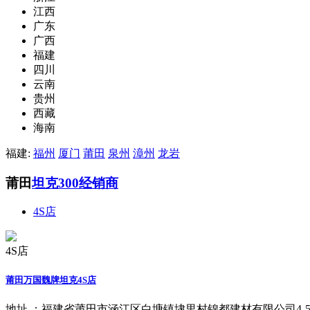
江西
广东
广西
福建
四川
云南
贵州
西藏
海南
福建:
福州
厦门
莆田
泉州
漳州
龙岩
莆田
坦克300经销商
4S店
4S店
莆田万国魏牌坦克4S店
地址 ：
福建省莆田市涵江区白塘镇埭里村锦都建材有限公司4-