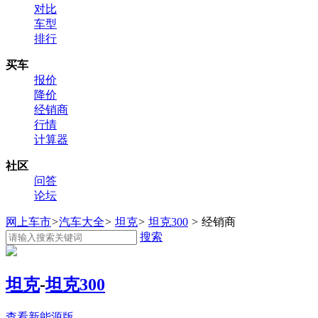
对比
车型
排行
买车
报价
降价
经销商
行情
计算器
社区
问答
论坛
网上车市
>
汽车大全
>
坦克
>
坦克300
>
经销商
搜索
坦克
-
坦克300
查看新能源版