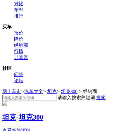
对比
车型
排行
买车
报价
降价
经销商
行情
计算器
社区
问答
论坛
网上车市
>
汽车大全
>
坦克
>
坦克300
>
经销商
请输入搜索关键词
搜索
坦克
-
坦克300
查看新能源版