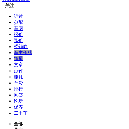
关注
综述
参配
车图
报价
降价
经销商
车主价格
销量
文章
点评
能耗
车贷
排行
问答
论坛
保养
二手车
全部