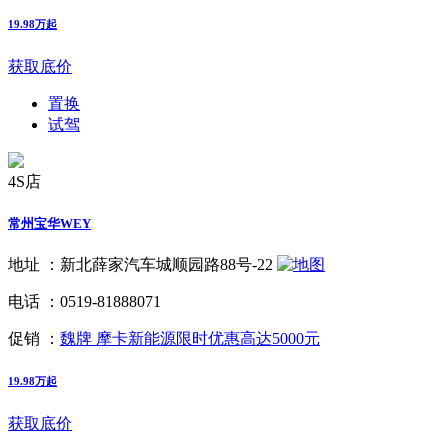
19.98万起
获取底价
置换
试驾
4S店
常州宝华WEY
地址 ：
新北薛家汽车城顺园路88号-22
电话 ：
0519-81888071
促销 ：
魏牌 摩卡新能源限时优惠高达5000元
19.98万起
获取底价