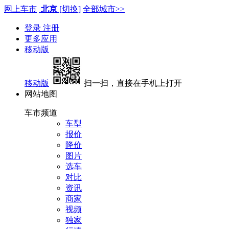
网上车市
北京
[切换]
全部城市>>
登录
注册
更多应用
移动版
移动版
扫一扫，直接在手机上打开
网站地图
车市频道
车型
报价
降价
图片
选车
对比
资讯
商家
视频
独家