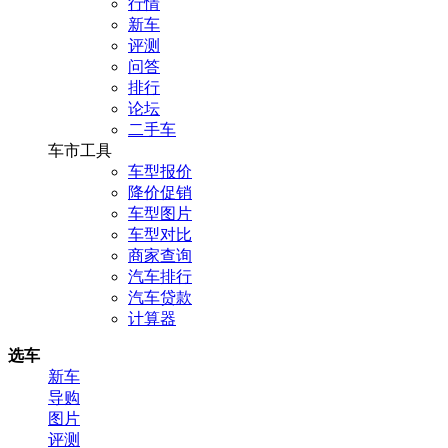
行情
新车
评测
问答
排行
论坛
二手车
车市工具
车型报价
降价促销
车型图片
车型对比
商家查询
汽车排行
汽车贷款
计算器
选车
新车
导购
图片
评测