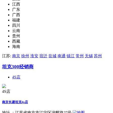
江西
广东
广西
福建
四川
云南
贵州
西藏
海南
江苏:
南京
徐州
淮安
宿迁
盐城
南通
镇江
常州
无锡
苏州
坦克300经销商
4S店
4S店
南京长菱坦克4s店
地址 ：
江苏省南京市江宁区润麒路27号