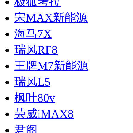
极狐考拉
宋MAX新能源
海马7X
瑞风RF8
王牌M7新能源
瑞风L5
枫叶80v
荣威iMAX8
君阁