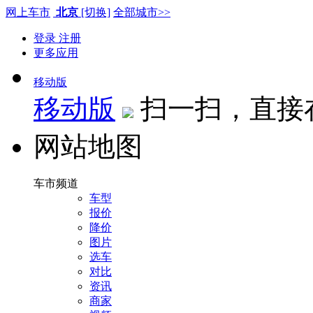
网上车市
北京
[切换]
全部城市>>
登录
注册
更多应用
移动版
移动版
扫一扫，直接
网站地图
车市频道
车型
报价
降价
图片
选车
对比
资讯
商家