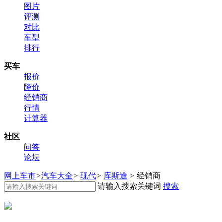
图片
评测
对比
车型
排行
买车
报价
降价
经销商
行情
计算器
社区
问答
论坛
网上车市
>
汽车大全
>
现代
>
库斯途
>
经销商
请输入搜索关键词
搜索