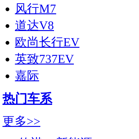
风行M7
道达V8
欧尚长行EV
英致737EV
嘉际
热门车系
更多>>