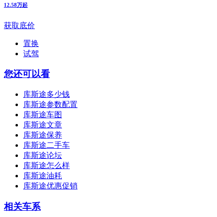
12.58万起
获取底价
置换
试驾
您还可以看
库斯途多少钱
库斯途参数配置
库斯途车图
库斯途文章
库斯途保养
库斯途二手车
库斯途论坛
库斯途怎么样
库斯途油耗
库斯途优惠促销
相关车系