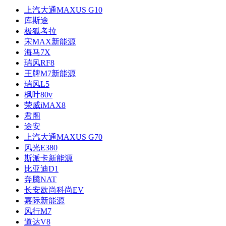
上汽大通MAXUS G10
库斯途
极狐考拉
宋MAX新能源
海马7X
瑞风RF8
王牌M7新能源
瑞风L5
枫叶80v
荣威iMAX8
君阁
途安
上汽大通MAXUS G70
风光E380
斯派卡新能源
比亚迪D1
奔腾NAT
长安欧尚科尚EV
嘉际新能源
风行M7
道达V8