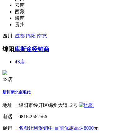
云南
西藏
海南
贵州
四川:
成都
绵阳
南充
绵阳
库斯途经销商
4S店
4S店
新川萨北京现代
地址 ：
绵阳市经开区绵州大道12号
电话 ：
0816-2562566
促销 ：
名图让利促销中 目前优惠高达8000元