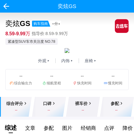
奕炫GS
奕炫GS
购车指南
--
分
8.59-9.99万
指导价:8.59-9.99万
紧凑型SUV车市关注度 NO.78
外观
内饰
座椅
--
--
--
--
综合输出力
续航里程
快充时间
慢充时间
综合评分
口碑
裸车价
参配
--
--
--
--
综述
文章
参配
图片
经销商
点评
降价