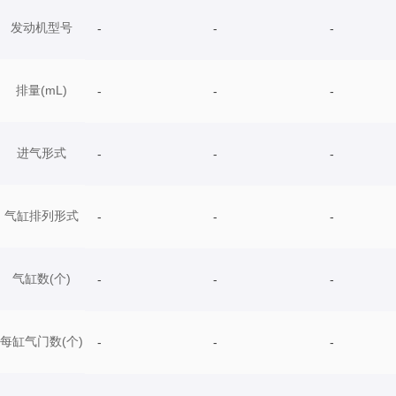
发动机型号
-
-
-
排量(mL)
-
-
-
进气形式
-
-
-
气缸排列形式
-
-
-
气缸数(个)
-
-
-
每缸气门数(个)
-
-
-