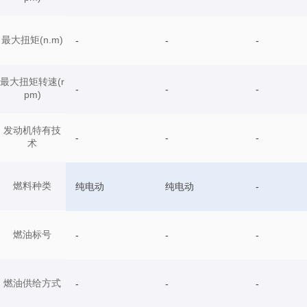
最大扭矩(n.m)
-
-
-
最大扭矩转速(r
-
-
-
pm)
发动机特有技
-
-
-
术
燃料种类
纯电动
纯电动
-
燃油标号
-
-
-
燃油供给方式
-
-
-