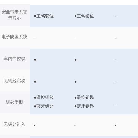
安全带未系警
●主驾驶位
●主驾驶位
-
告提示
电子防盗系统
-
-
-
车内中控锁
●
●
-
无钥匙启动
●
●
-
●遥控钥匙
●遥控钥匙
钥匙类型
-
●蓝牙钥匙
●蓝牙钥匙
无钥匙进入
-
-
-