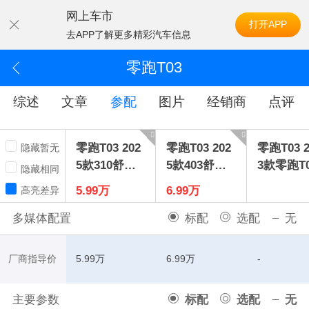
网上车市
打开APP
去APP了解更多精彩汽车信息
零跑T03
综述
文章
参配
图片
经销商
点评
零跑T03 202
零跑T03 202
零跑T03 2
隐藏暂无
5款310舒享
5款403舒享
3款零跑T0
隐藏相同
版
版
10纷享版3
5.99万
6.99万
高亮差异
纷享版
多媒体配置
标配
选配
无
厂商指导价
5.99万
6.99万
-
主要参数
标配
选配
无