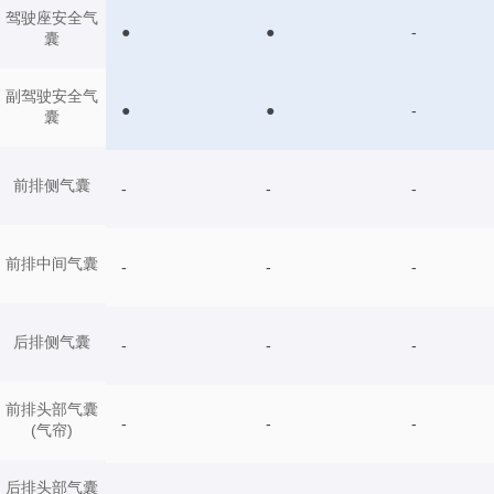
驾驶座安全气
●
●
-
囊
副驾驶安全气
●
●
-
囊
前排侧气囊
-
-
-
前排中间气囊
-
-
-
后排侧气囊
-
-
-
前排头部气囊
-
-
-
(气帘)
后排头部气囊