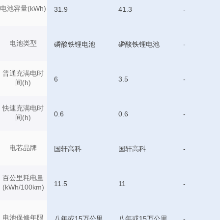
电池容量(kWh)
31.9
41.3
-
电池类型
磷酸铁锂电池
磷酸铁锂电池
-
普通充满电时
6
3.5
-
间(h)
快速充满电时
0.6
0.6
-
间(h)
电芯品牌
国轩高科
国轩高科
-
百公里耗电量
11.5
11
-
(kWh/100km)
电池保修年限
八年或15万公里
八年或15万公里
-