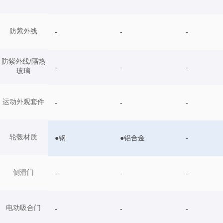
防紫外线
-
-
-
防紫外线/隔热
-
-
-
玻璃
运动外观套件
-
-
-
轮毂材质
●钢
●铝合金
-
侧滑门
-
-
-
电动吸合门
-
-
-