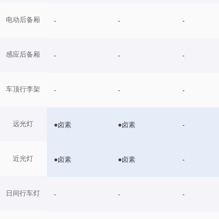
电动后备厢
-
-
-
感应后备厢
-
-
-
车顶行李架
-
-
-
远光灯
●卤素
●卤素
-
近光灯
●卤素
●卤素
-
日间行车灯
-
-
-