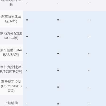
-
-
-
眼
刹车防抱死系
●
●
-
统(ABS)
制动力分配(EB
●
●
-
D/CBC等)
刹车辅助(EBA/
-
●
-
BAS/BA等)
牵引力控制(AS
-
●
-
R/TCS/TRC等)
车身稳定控制
(ESC/ESP/DS
-
●
-
C等)
上坡辅助
-
●
-