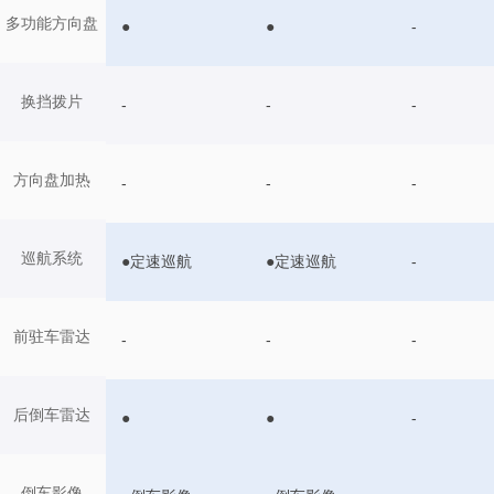
多功能方向盘
●
●
-
换挡拨片
-
-
-
方向盘加热
-
-
-
巡航系统
●定速巡航
●定速巡航
-
前驻车雷达
-
-
-
后倒车雷达
●
●
-
倒车影像