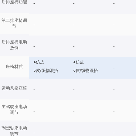
后排座椅功能
-
-
-
第二排座椅调
-
-
-
节
后排座椅电动
-
-
-
放倒
●仿皮
●仿皮
座椅材质
-
○皮/织物混搭
○皮/织物混搭
运动风格座椅
-
-
-
主驾驶座电动
-
-
-
调节
副驾驶座电动
-
-
-
调节