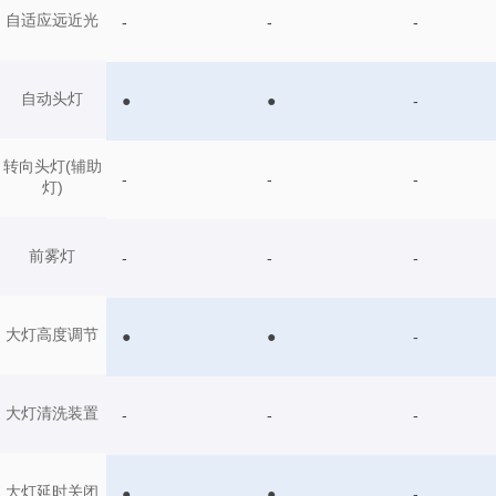
自适应远近光
-
-
-
自动头灯
●
●
-
转向头灯(辅助
-
-
-
灯)
前雾灯
-
-
-
大灯高度调节
●
●
-
大灯清洗装置
-
-
-
大灯延时关闭
●
●
-