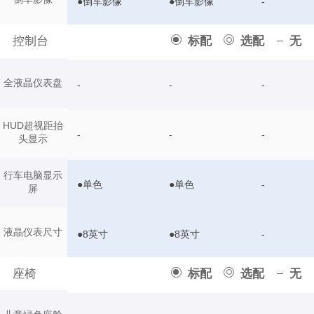
●倒车影像
●倒车影像
-
控制台
标配
选配
无
全液晶仪表盘
-
-
-
HUD超视距抬
-
-
-
头显示
行车电脑显示
●单色
●单色
-
屏
液晶仪表尺寸
●8英寸
●8英寸
-
座椅
标配
选配
无