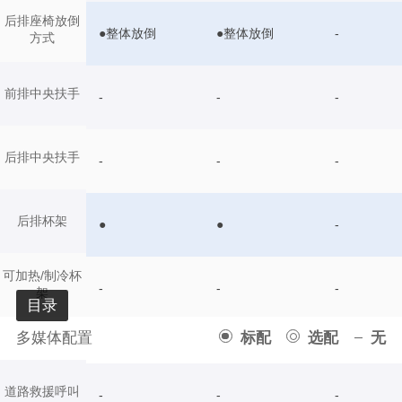
后排座椅放倒
●整体放倒
●整体放倒
-
方式
前排中央扶手
-
-
-
后排中央扶手
-
-
-
后排杯架
●
●
-
可加热/制冷杯
-
-
-
架
目录
多媒体配置
标配
选配
无
道路救援呼叫
-
-
-