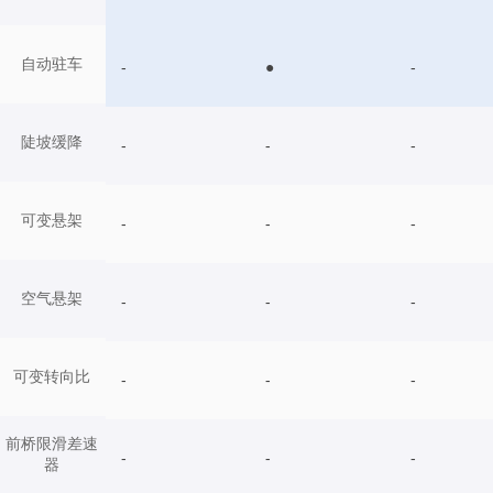
自动驻车
-
●
-
陡坡缓降
-
-
-
可变悬架
-
-
-
空气悬架
-
-
-
可变转向比
-
-
-
前桥限滑差速
-
-
-
器