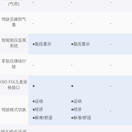
-
-
-
(气帘)
驾驶员膝部气
-
-
-
囊
智能胎压监视
●胎压显示
●胎压显示
-
系统
零胎压继续行
-
-
-
驶
ISO FIX儿童座
●
●
-
椅接口
●运动
●运动
●经济
●经济
驾驶模式切换
-
●标准/舒适
●标准/舒适
哨兵模式/千里