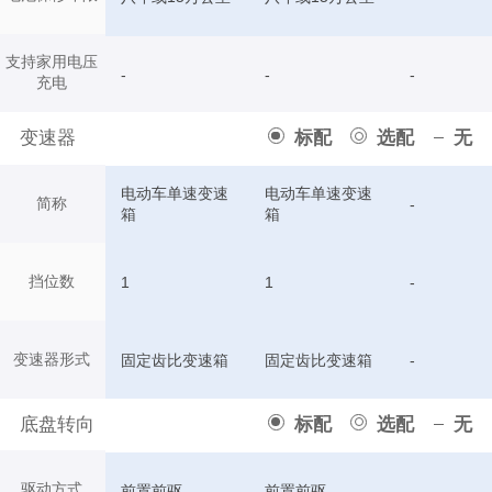
支持家用电压
-
-
-
充电
变速器
标配
选配
无
电动车单速变速
电动车单速变速
简称
-
箱
箱
挡位数
1
1
-
变速器形式
固定齿比变速箱
固定齿比变速箱
-
底盘转向
标配
选配
无
驱动方式
前置前驱
前置前驱
-