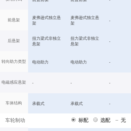
麦弗逊式独立悬
麦弗逊式独立悬
前悬架
-
架
架
扭力梁式非独立
扭力梁式非独立
后悬架
-
悬架
悬架
转向助力类型
电动助力
电动助力
-
电磁感应悬架
-
-
-
车体结构
承载式
承载式
-
车轮制动
标配
选配
无